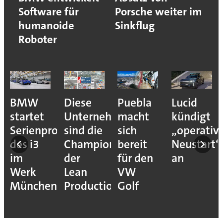
Software für
Porsche weiter im
humanoide
Sinkflug
Roboter
BMW
Diese
Puebla
Lucid
startet
Unternehmen
macht
kündigt
Serienproduktion
sind die
sich
„operativ
des i3
Champions
bereit
Neustart“
im
der
für den
an
Werk
Lean
VW
München
Production
Golf