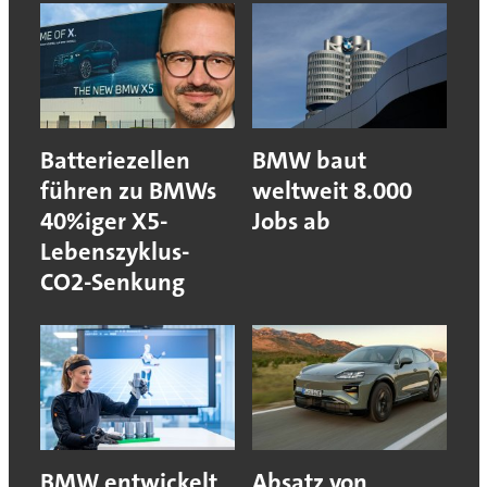
Batteriezellen
BMW baut
führen zu BMWs
weltweit 8.000
40%iger X5-
Jobs ab
Lebenszyklus-
CO2-Senkung
BMW entwickelt
Absatz von