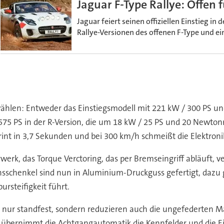
Jaguar F-Type Rallye: Offen
Jaguar feiert seinen offiziellen Einstieg i
Rallye-Versionen des offenen F-Type und e
hlen: Entweder das Einstiegsmodell mit 221 kW / 300 PS und
 575 PS in der R-Version, die um 18 kW / 25 PS und 20 Ne
rint in 3,7 Sekunden und bei 300 km/h schmeißt die Elektroni
erk, das Torque Verctoring, das per Bremseingriff abläuft, v
hsschenkel sind nun in Aluminium-Druckguss gefertigt, dazu g
ursteifigkeit führt.
 nur standfest, sondern reduzieren auch die ungefederten 
übernimmt die Achtgangautomatik die Kennfelder und die Ein