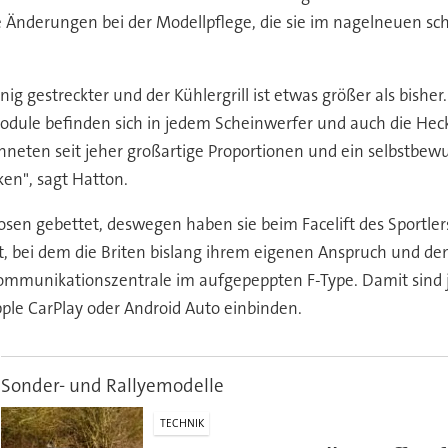
die Änderungen bei der Modellpflege, die sie im nagelneuen s
 gestreckter und der Kühlergrill ist etwas größer als bisher.
-Module befinden sich in jedem Scheinwerfer und auch die Hec
chneten seit jeher großartige Proportionen und ein selbstbewu
ken", sagt Hatton.
f Rosen gebettet, deswegen haben sie beim Facelift des Sportl
nt, bei dem die Briten bislang ihrem eigenen Anspruch und 
 Kommunikationszentrale im aufgepeppten F-Type. Damit sind
ple CarPlay oder Android Auto einbinden.
Sonder- und Rallyemodelle
TECHNIK