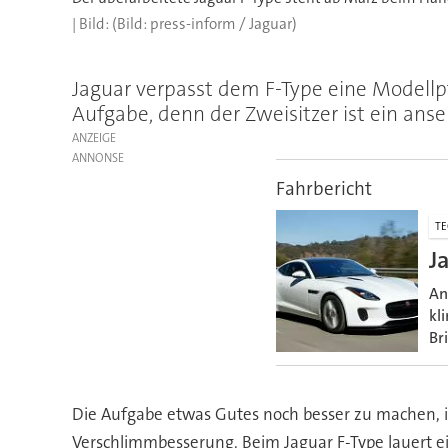
(Bild: press-inform / Jaguar)
Jaguar verpasst dem F-Type eine Modellpf
Aufgabe, denn der Zweisitzer ist ein anse
ANZEIGE
Fahrbericht
TE
J
An
kl
Br
Die Aufgabe etwas Gutes noch besser zu machen, is
Verschlimmbesserung. Beim Jaguar F-Type lauert ei