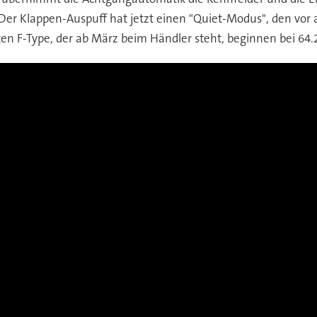
. Der Klappen-Auspuff hat jetzt einen "Quiet-Modus", den vo
ten F-Type, der ab März beim Händler steht, beginnen bei 64.