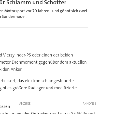
 für Schlamm und Schotter
n den Motorsport vor 70 Jahren - und gönnt sich zwei
in Sondermodell.
 Vierzylinder-PS oder einen der beiden
wtonmeter Drehmoment gegenüber dem aktuellen
k den Anker.
erbessert, das elektronisch angesteuerte
ibt es größere Radlager und modifizierte
ANZEIGE
Massen
stellungen des Getriebes des Jaguar XE SV Project