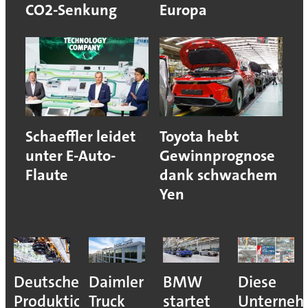
CO2-Senkung
Europa
Schaeffler leidet
Toyota hebt
unter E-Auto-
Gewinnprognose
Flaute
dank schwachem
Yen
Deutsche
Daimler
BMW
Diese
Produktion
Truck
startet
Unterne