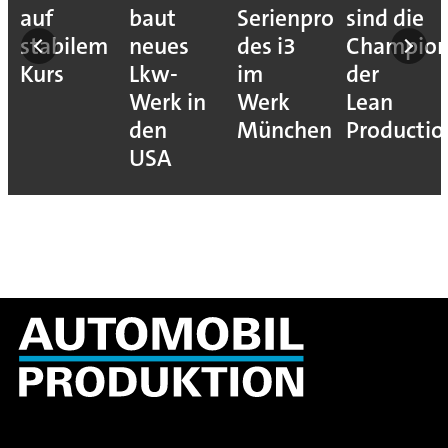
auf
baut
Serienproduktion
sind die
stabilem
neues
des i3
Champion
Kurs
Lkw-
im
der
Werk in
Werk
Lean
den
München
Productio
USA