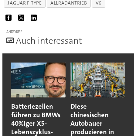
JAGUAR F-TYPE
ALLRADANTRIEB
V6
ANZEIGE
A
uch interessant
Batteriezellen
Diese
führen zu BMWs
chinesischen
40%iger X5-
Autobauer
Lebenszyklus-
produzieren in