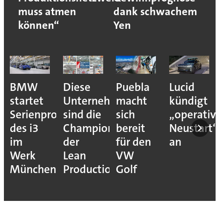
muss atmen
dank schwachem
können“
Yen
BMW
Diese
Puebla
Lucid
startet
Unternehmen
macht
kündigt
Serienproduktion
sind die
sich
„operativ
des i3
Champions
bereit
Neustart“
im
der
für den
an
Werk
Lean
VW
München
Production
Golf