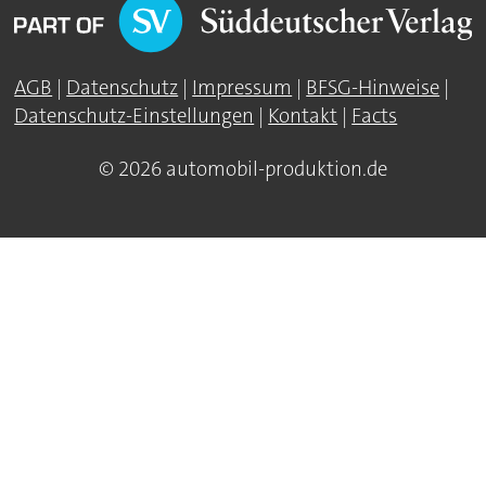
AGB
|
Datenschutz
|
Impressum
|
BFSG-Hinweise
|
Datenschutz-Einstellungen
|
Kontakt
|
Facts
© 2026 automobil-produktion.de