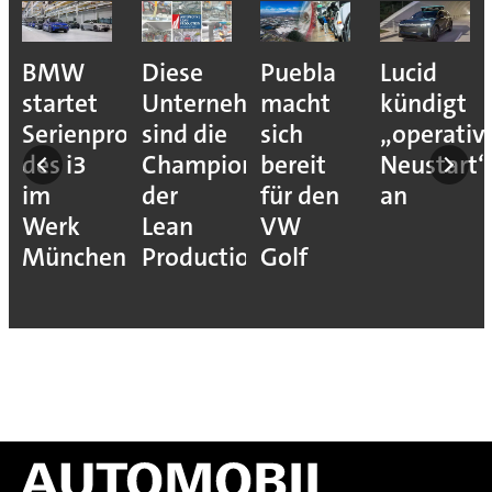
BMW
Diese
Puebla
Lucid
startet
Unternehmen
macht
kündigt
Serienproduktion
sind die
sich
„operativ
des i3
Champions
bereit
Neustart“
im
der
für den
an
Werk
Lean
VW
München
Production
Golf