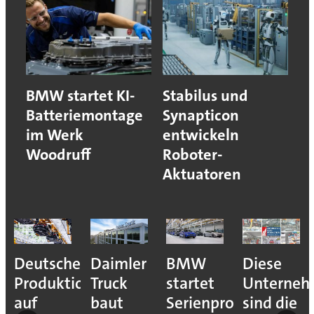
BMW startet KI-
Stabilus und
Batteriemontage
Synapticon
im Werk
entwickeln
Woodruff
Roboter-
Aktuatoren
Deutsche
Daimler
BMW
Diese
Produktion
Truck
startet
Unterne
auf
baut
Serienproduktion
sind die