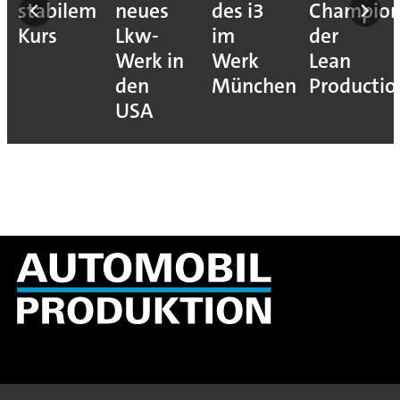
stabilem
neues
des i3
Champion
Kurs
Lkw-
im
der
Werk in
Werk
Lean
den
München
Productio
USA