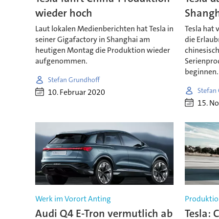
wieder hoch
Shangh
Laut lokalen Medienberichten hat Tesla in
Tesla hat
seiner Gigafactory in Shanghai am
die Erlaub
heutigen Montag die Produktion wieder
chinesisc
aufgenommen.
Serienpro
beginnen.
Stefan Grundhoff
Stefan
10. Februar 2020
15. N
Werk im Vorort Anting
Produktion
Audi Q4 E-Tron vermutlich ab
Tesla: 