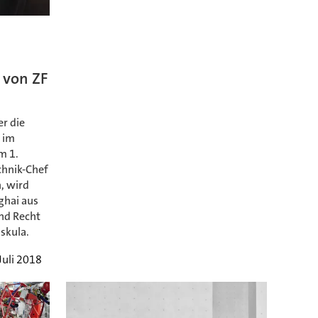
 von ZF
er die
 im
m 1.
hnik-Chef
, wird
ghai aus
und Recht
skula.
Juli 2018