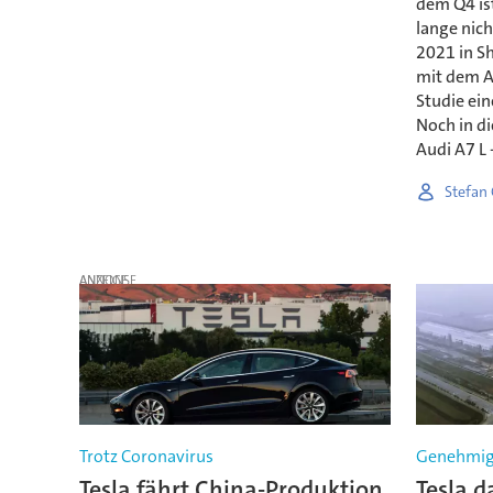
dem Q4 ist
lange nich
2021 in Sh
mit dem A6
Studie ei
Noch in d
Audi A7 L 
Stefan
ANZEIGE
Trotz Coronavirus
Genehmigu
Tesla fährt China-Produktion
Tesla d