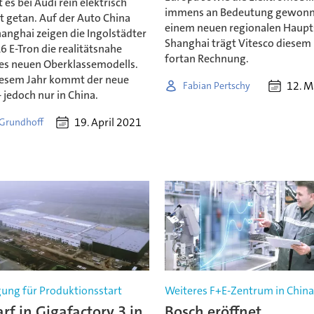
 es bei Audi rein elektrisch
immens an Bedeutung gewonn
t getan. Auf der Auto China
einem neuen regionalen Haupts
anghai zeigen die Ingolstädter
Shanghai trägt Vitesco diese
 E-Tron die realitätsnahe
fortan Rechnung.
nes neuen Oberklassemodells.
iesem Jahr kommt der neue
12. M
Fabian Pertschy
- jedoch nur in China.
19. April 2021
 Grundhoff
ng für Produktionsstart
Weiteres F+E-Zentrum in Chin
arf in Gigafactory 3 in
Bosch eröffnet