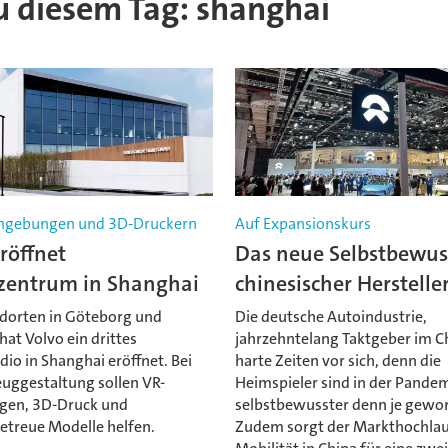
zu diesem Tag: shanghai
mgebungen und 3D-Druckern
Auf Expansionskurs
röffnet
Das neue Selbstbewus
zentrum in Shanghai
chinesischer Herstelle
dorten in Göteborg und
Die deutsche Autoindustrie,
hat Volvo ein drittes
jahrzehntelang Taktgeber im Ch
io in Shanghai eröffnet. Bei
harte Zeiten vor sich, denn die
euggestaltung sollen VR-
Heimspieler sind in der Pande
en, 3D-Druck und
selbstbewusster denn je gewo
treue Modelle helfen.
Zudem sorgt der Markthochlauf