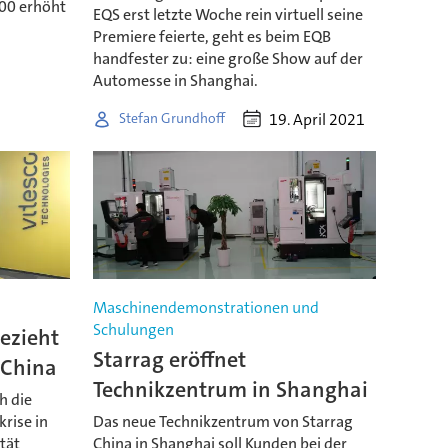
200 erhöht
EQS erst letzte Woche rein virtuell seine
Premiere feierte, geht es beim EQB
handfester zu: eine große Show auf der
Automesse in Shanghai.
19. April 2021
Stefan Grundhoff
Maschinendemonstrationen und
Schulungen
bezieht
Starrag eröffnet
 China
Technikzentrum in Shanghai
h die
rise in
Das neue Technikzentrum von Starrag
tät
China in Shanghai soll Kunden bei der