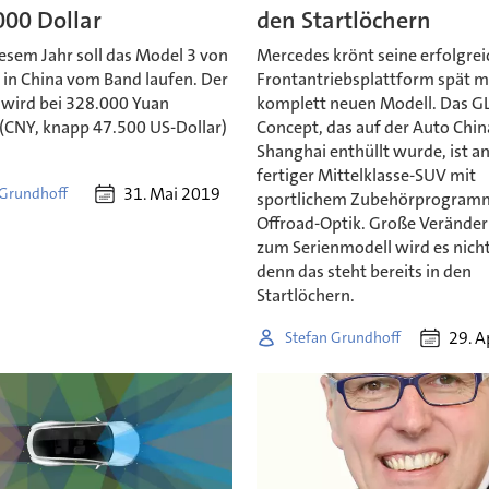
000 Dollar
den Startlöchern
esem Jahr soll das Model 3 von
Mercedes krönt seine erfolgrei
 in China vom Band laufen. Der
Frontantriebsplattform spät m
 wird bei 328.000 Yuan
komplett neuen Modell. Das G
(CNY, knapp 47.500 US-Dollar)
Concept, das auf der Auto Chin
Shanghai enthüllt wurde, ist an
fertiger Mittelklasse-SUV mit
31. Mai 2019
 Grundhoff
sportlichem Zubehörprogram
Offroad-Optik. Große Verände
zum Serienmodell wird es nich
denn das steht bereits in den
Startlöchern.
29. A
Stefan Grundhoff