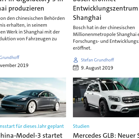
ai produzieren
Entwicklungszentrum 
Shanghai
 von den chinesischen Behörden
nis erhalten, in seinem
Bosch hat in der chinesischen
hen Werk in Shanghai mit der
Millionenmetropole Shanghai 
duktion von Fahrzeugen zu
Forschungs- und Entwicklung
eröffnet.
 Grundhoff
Stefan Grundhoff
ovember 2019
9. August 2019
sstart für dieses Jahr geplant
Studien
China-Model-3 startet
Mercedes GLB: Neuer S