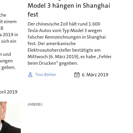
Model 3 hängen in Shanghai
fest
che
it einem
Der chinesische Zoll hält rund 1.600
LB
Tesla-Autos vom Typ Model 3 wegen
a 2019 in
falscher Kennzeichnungen in Shanghai
 sich ein
fest. Der amerikanische
Elektroautohersteller bestätigte am
m und
Mittwoch (6. März 2019), es habe „Fehler
rungen
beim Drucken“ gegeben.
t geben,
6. März 2019
Tino Böhler
pril 2019
ANZEIGE