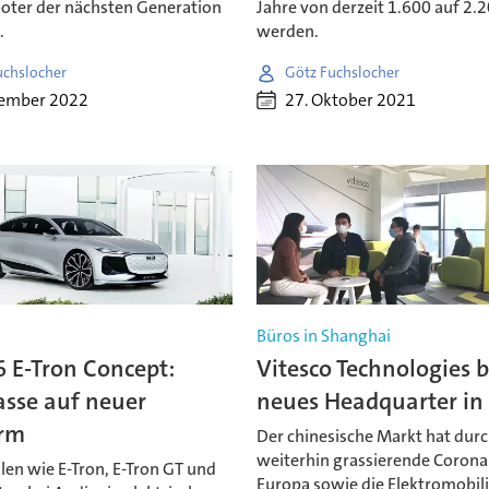
boter der nächsten Generation
Jahre von derzeit 1.600 auf 2.
.
werden.
uchslocher
Götz Fuchslocher
zember 2022
27. Oktober 2021
Büros in Shanghai
 E-Tron Concept:
Vitesco Technologies 
asse auf neuer
neues Headquarter in
orm
Der chinesische Markt hat durc
weiterhin grassierende Coronak
len wie E-Tron, E-Tron GT und
Europa sowie die Elektromobili