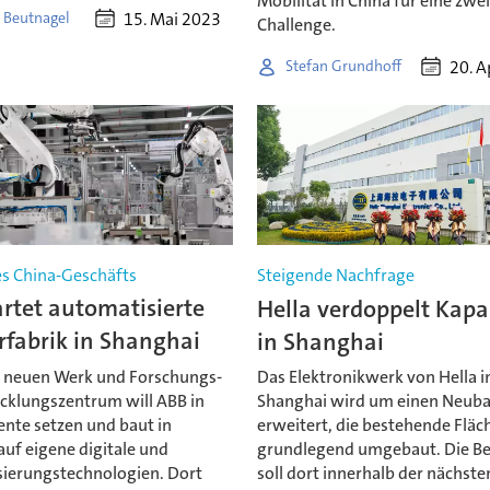
Mobilität in China für eine zwe
15. Mai 2023
 Beutnagel
Challenge.
20. A
Stefan Grundhoff
s China-Geschäfts
Steigende Nachfrage
rtet automatisierte
Hella verdoppelt Kapa
rfabrik in Shanghai
in Shanghai
 neuen Werk und Forschungs-
Das Elektronikwerk von Hella i
cklungszentrum will ABB in
Shanghai wird um einen Neub
ente setzen und baut in
erweitert, die bestehende Fläc
uf eigene digitale und
grundlegend umgebaut. Die Be
ierungstechnologien. Dort
soll dort innerhalb der nächste