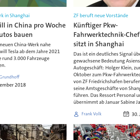
k in Shanghai
ZF beruft neue Vorstände
ill in China pro Woche
Künftiger Pkw-
utos bauen
Fahrwerktechnik-Chef
sitzt in Shanghai
 neuen China-Werk nahe
will Tesla ab dem Jahre 2021
Das ist ein deutliches Signal üb
 rund 3.000 Fahrzeuge
gewachsene Bedeutung Asiens
en.
Autogeschäft: Holger Klein, zu
Oktober zum Pkw-Fahrwerktec
 Grundhoff
von ZF Friedrichshafen berufen
vember 2018
seine Amtsgeschäfte von Shan
führen. Das Ressort Personal 
übernimmt ab Januar Sabine Ja
30. 
Frank Volk