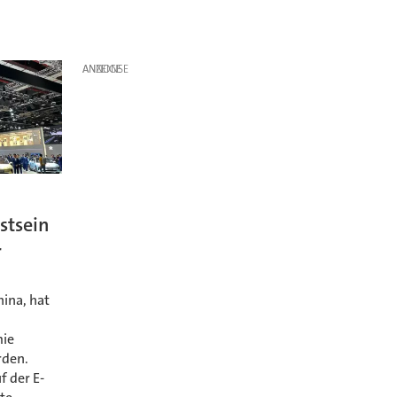
ANZEIGE
stsein
r
ina, hat
mie
rden.
 der E-