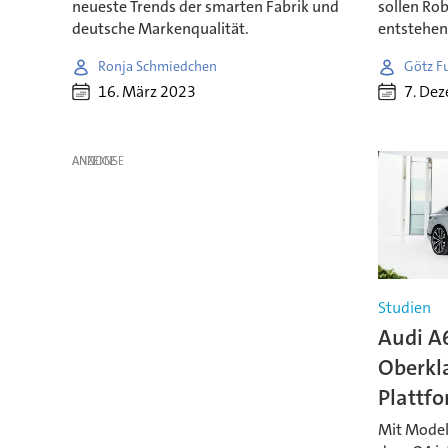
neueste Trends der smarten Fabrik und
sollen Ro
deutsche Markenqualität.
entstehen
Ronja Schmiedchen
Götz F
16. März 2023
7. De
ANZEIGE
Studien
Audi A6
Oberkl
Plattf
Mit Model