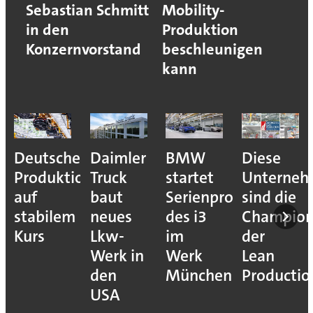
Sebastian Schmitt
Mobility-
in den
Produktion
Konzernvorstand
beschleunigen
kann
Deutsche
Daimler
BMW
Diese
Produktion
Truck
startet
Unterne
auf
baut
Serienproduktion
sind die
stabilem
neues
des i3
Champion
Kurs
Lkw-
im
der
Werk in
Werk
Lean
den
München
Productio
USA