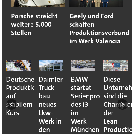
Porsche streicht
Geely und Ford
weitere 5.000
schaffen
Stellen
Produktionsverbund
im Werk Valencia
Deutsche
Daimler
BMW
Diese
Produktion
Truck
startet
Unterne
auf
baut
Serienproduktion
sind die
stabilem
neues
des i3
Champion
Kurs
Lkw-
im
der
Werk in
Werk
Lean
den
München
Productio