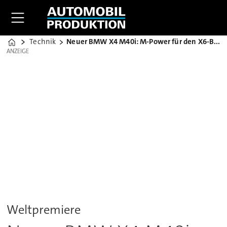
Technik
Neuer BMW X4 M40i: M-Power für den X6-Bruder
Home
ANZEIGE
ANZEIGE
Weltpremiere