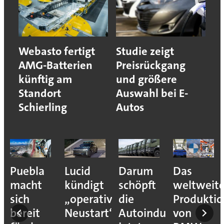
Webasto fertigt
Studie zeigt
AMG-Batterien
Preisrückgang
künftig am
und größere
Standort
Auswahl bei E-
Schierling
Autos
Puebla
Lucid
Darum
Das
macht
kündigt
schöpft
weltweit
sich
„operativen
die
Produkti
bereit
Neustart“
Autoindustrie
von