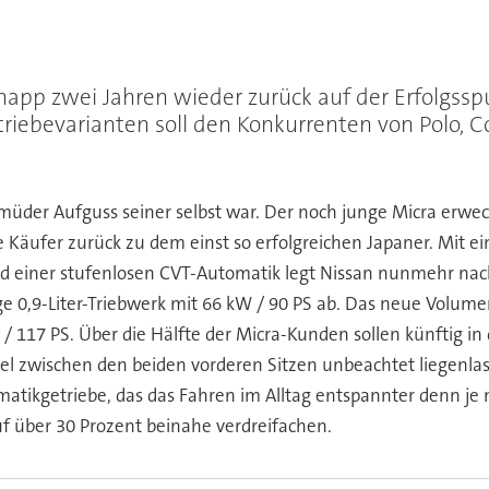
knapp zwei Jahren wieder zurück auf der Erfolgss
iebevarianten soll den Konkurrenten von Polo, C
in müder Aufguss seiner selbst war. Der noch junge Micra er
 Käufer zurück zu dem einst so erfolgreichen Japaner. Mit ei
d einer stufenlosen CVT-Automatik legt Nissan nunmehr nach.
e 0,9-Liter-Triebwerk mit 66 kW / 90 PS ab. Das neue Volumen
 117 PS. Über die Hälfte der Micra-Kunden sollen künftig in
bel zwischen den beiden vorderen Sitzen unbeachtet liegenlas
tikgetriebe, das das Fahren im Alltag entspannter denn je m
f über 30 Prozent beinahe verdreifachen.