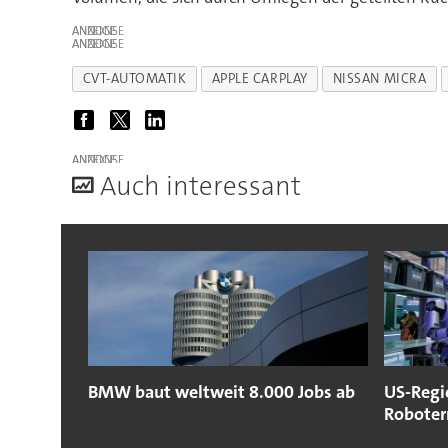
ANZEIGE
ANZEIGE
CVT-AUTOMATIK
APPLE CARPLAY
NISSAN MICRA
ANZEIGE
A
uch interessant
BMW baut weltweit 8.000 Jobs ab
US-Regi
Roboter