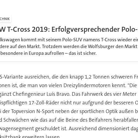
CHNIK
W T-Cross 2019: Erfolgversprechender Polo
lkswagen kommt mit seinem Polo-SUV namens T-Cross wieder einm
dere auf den Markt. Trotzdem werden die Wolfsburger den Markt 
sbesondere in Europa aufrollen – das ist sicher.
S-Variante ausreichen, die den knapp 1,2 Tonnen schweren Fro
onen ist, die man von vielen Dreizylindermotoren kennt. "Di
ergänzt Chefingenieur Luís Bravo. Das Fahrwerk des vier Meter
spflichtigen 17-Zoll-Räder nicht nur aufgrund der besseren O
 der Topversion N-Sport neben der sportlichen Optik außen 
nd Schwächen wie das auf die Beine des Beifahrers herabfal
nwagensegment geschuldet ist. Ausreichend dimensioniert da
ksitzbank erweitern lassen.