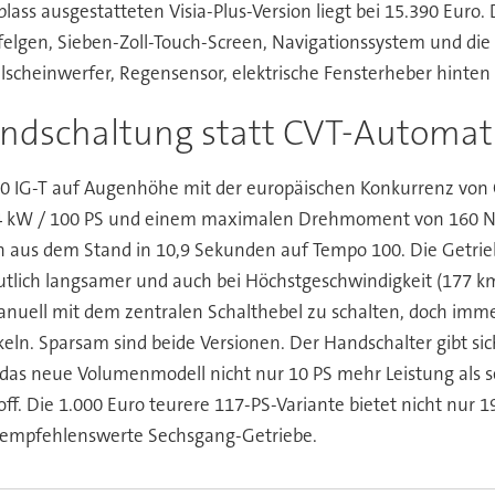
 blass ausgestatteten Visia-Plus-Version liegt bei 15.390 Euro
elgen, Sieben-Zoll-Touch-Screen, Navigationssystem und die 
elscheinwerfer, Regensensor, elektrische Fensterheber hinte
ndschaltung statt CVT-Automat
.0 IG-T auf Augenhöhe mit der europäischen Konkurrenz von Op
n 74 kW / 100 PS und einem maximalen Drehmoment von 160 
hn aus dem Stand in 10,9 Sekunden auf Tempo 100. Die Getri
eutlich langsamer und auch bei Höchstgeschwindigkeit (177 k
 manuell mit dem zentralen Schalthebel zu schalten, doch imm
n. Sparsam sind beide Versionen. Der Handschalter gibt sich 
 das neue Volumenmodell nicht nur 10 PS mehr Leistung als s
off. Die 1.000 Euro teurere 117-PS-Variante bietet nicht nur
s empfehlenswerte Sechsgang-Getriebe.