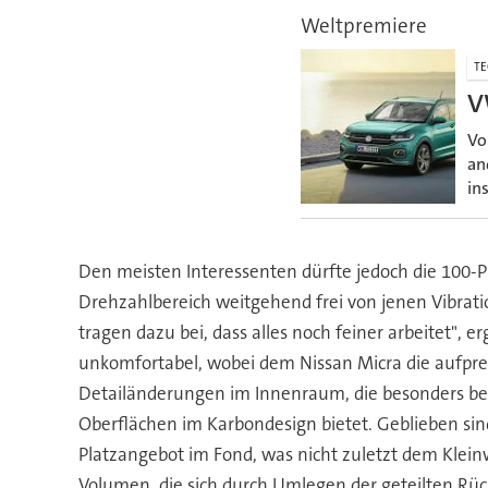
Weltpremiere
TE
V
Vo
an
in
Den meisten Interessenten dürfte jedoch die 100-P
Drehzahlbereich weitgehend frei von jenen Vibrati
tragen dazu bei, dass alles noch feiner arbeitet", 
unkomfortabel, wobei dem Nissan Micra die aufprei
Detailänderungen im Innenraum, die besonders bei
Oberflächen im Karbondesign bietet. Geblieben si
Platzangebot im Fond, was nicht zuletzt dem Klei
Volumen, die sich durch Umlegen der geteilten Rüc