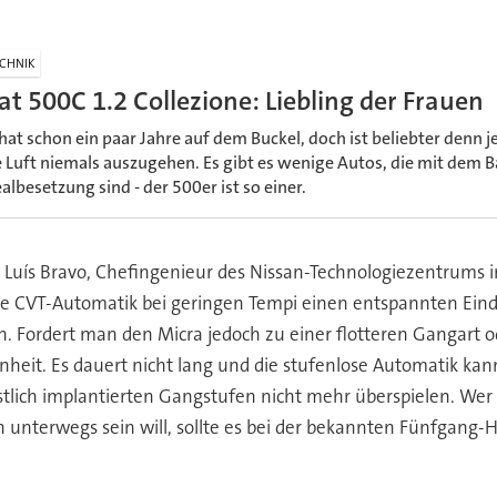
CHNIK
iat 500C 1.2 Collezione: Liebling der Frauen
 hat schon ein paar Jahre auf dem Buckel, doch ist beliebter denn j
e Luft niemals auszugehen. Es gibt es wenige Autos, die mit dem 
ealbesetzung sind - der 500er ist so einer.
st Luís Bravo, Chefingenieur des Nissan-Technologiezentrums i
ie CVT-Automatik bei geringen Tempi einen entspannten Eindr
n. Fordert man den Micra jedoch zu einer flotteren Gangart
enheit. Es dauert nicht lang und die stufenlose Automatik ka
lich implantierten Gangstufen nicht mehr überspielen. Wer s
 unterwegs sein will, sollte es bei der bekannten Fünfgang-H