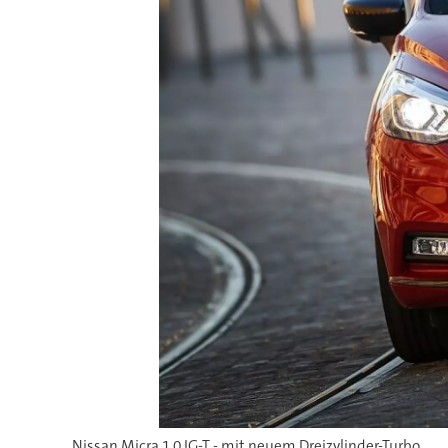
Nissan Micra 1.0 IG-T - mit neuem Dreizylinder-Turbo.