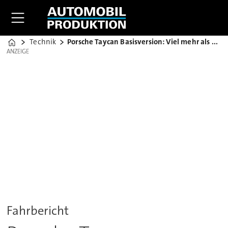
Technik
Porsche Taycan Basisversion: Viel mehr als das
Home
ANZEIGE
ANZEIGE
Fahrbericht