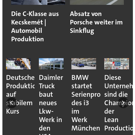
Die C-Klasse aus
Absatz von
Kecskemét |
Porsche weiter im
Automobil
Sinkflug
Produktion
Deutsche
Daimler
BMW
Diese
Produktion
Truck
startet
Unterne
auf
baut
Serienproduktion
sind die
stabilem
neues
des i3
Champion
Kurs
Lkw-
im
der
Werk in
Werk
Lean
den
München
Productio