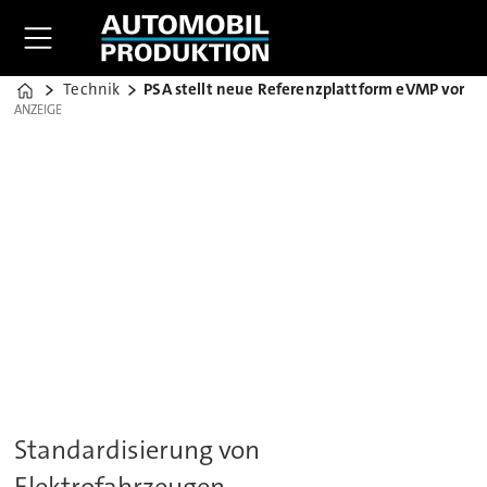
Technik
PSA stellt neue Referenzplattform eVMP vor
Home
ANZEIGE
ANZEIGE
Standardisierung von
Elektrofahrzeugen