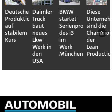
Deutsche
Daimler
BMW
Diese
Produktion
Truck
startet
Unterne
auf
baut
Serienproduktion
sind die
stabilem
neues
des i3
Champion
Kurs
Lkw-
im
der
Werk in
Werk
Lean
den
München
Productio
USA