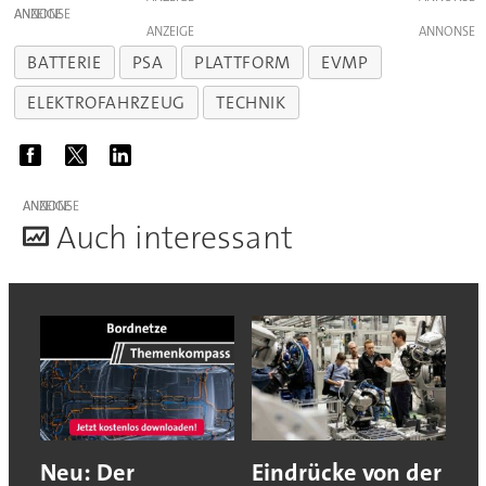
ANZEIGE
ANZEIGE
BATTERIE
PSA
PLATTFORM
EVMP
ELEKTROFAHRZEUG
TECHNIK
ANZEIGE
A
uch interessant
Neu: Der
Eindrücke von der