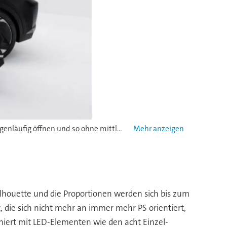
Einige Details werden es nicht ins richtige Leben schaffen. Dazu gehören die Türen, die sich nach der Kleiderschrank-Logik gegenläufig öffnen und so ohne mittlere Säule auskommen müssen.
Der n
ilhouette und die Proportionen werden sich bis zum
t, die sich nicht mehr an immer mehr PS orientiert,
niert mit LED-Elementen wie den acht Einzel-