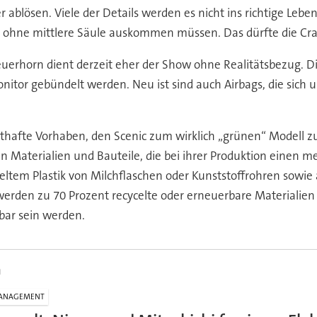
r ablösen. Viele der Details werden es nicht ins richtige Lebe
so ohne mittlere Säule auskommen müssen. Das dürfte die C
uerhorn dient derzeit eher der Show ohne Realitätsbezug. Die
nitor gebündelt werden. Neu ist sind auch Airbags, die sich 
rnsthafte Vorhaben, den Scenic zum wirklich „grünen“ Modell z
n Materialien und Bauteile, die bei ihrer Produktion einen
eltem Plastik von Milchflaschen oder Kunststoffrohren sowie a
rden zu 70 Prozent recycelte oder erneuerbare Materialien ve
bar sein werden.
n
ANAGEMENT