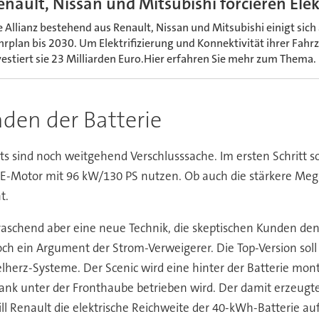
enault, Nissan und Mitsubishi forcieren Ele
e Allianz bestehend aus Renault, Nissan und Mitsubishi einigt si
hrplan bis 2030. Um Elektrifizierung und Konnektivität ihrer Fah
vestiert sie 23 Milliarden Euro.Hier erfahren Sie mehr zum Thema.
den der Batterie
sind noch weitgehend Verschlusssache. Im ersten Schritt so
n E-Motor mit 96 kW/130 PS nutzen. Ob auch die stärkere Me
t.
aschend aber eine neue Technik, die skeptischen Kunden de
h ein Argument der Strom-Verweigerer. Die Top-Version soll 
erz-Systeme. Der Scenic wird eine hinter der Batterie mont
ank unter der Fronthaube betrieben wird. Der damit erzeugte 
ll Renault die elektrische Reichweite der 40-kWh-Batterie au