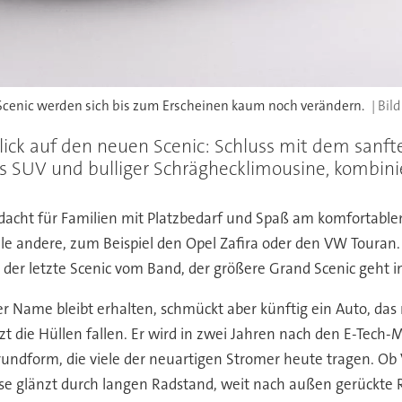
 Scenic werden sich bis zum Erscheinen kaum noch verändern.
lick auf den neuen Scenic: Schluss mit dem sanfte
 SUV und bulliger Schräghecklimousine, kombinier
gedacht für Familien mit Platzbedarf und Spaß am komfortable
ele andere, zum Beispiel den Opel Zafira oder den VW Touran
er letzte Scenic vom Band, der größere Grand Scenic geht i
r Name bleibt erhalten, schmückt aber künftig ein Auto, das
etzt die Hüllen fallen. Er wird in zwei Jahren nach den E-Tec
rundform, die viele der neuartigen Stromer heute tragen. Ob 
e glänzt durch langen Radstand, weit nach außen gerückte Rä