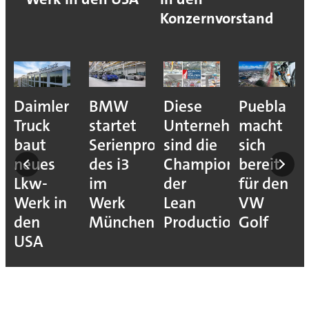
Konzernvorstand
Daimler
BMW
Diese
Puebla
Truck
startet
Unternehmen
macht
baut
Serienproduktion
sind die
sich
neues
des i3
Champions
bereit
Lkw-
im
der
für den
Werk in
Werk
Lean
VW
den
München
Production
Golf
USA