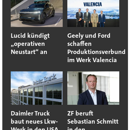
Lucid kündigt
Geely und Ford
„operativen
schaffen
Neustart“ an
Produktionsverbund
im Werk Valencia
Daimler Truck
ZF beruft
baut neues Lkw-
Sebastian Schmitt
Werk in den USA
in den