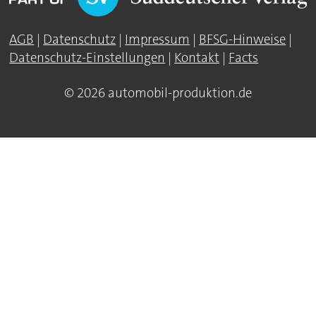
AGB
|
Datenschutz
|
Impressum
|
BFSG-Hinweise
|
Datenschutz-Einstellungen
|
Kontakt
|
Facts
© 2026 automobil-produktion.de