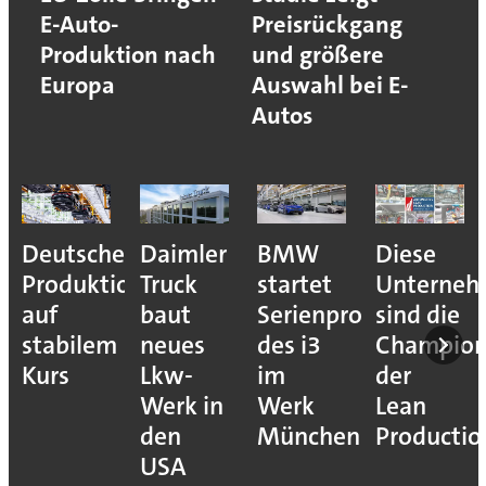
E-Auto-
Preisrückgang
Produktion nach
und größere
Europa
Auswahl bei E-
Autos
Deutsche
Daimler
BMW
Diese
Produktion
Truck
startet
Unterne
auf
baut
Serienproduktion
sind die
stabilem
neues
des i3
Champion
Kurs
Lkw-
im
der
Werk in
Werk
Lean
den
München
Productio
USA