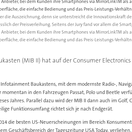
e Anbieter, bei dem Kunden ihre Smartphones via MirrorLinkTM als 
erfläche, die einfache Bedienung und das Preis-Leistungs-Verhältn
er die Auszeichnung, denn sie unterstreicht die Innovationskraft de
slich der Preisverleihung. Seitens der Jury fand vor allem die Sm
e Anbieter, bei dem Kunden ihre Smartphones via MirrorLinkTM als 
erfläche, die einfache Bedienung und das Preis-Leistungs-Verhältn
asten (MIB II) hat auf der Consumer Electronics 
n Infotainment Baukastens, mit dem modernste Radio-, Navig
er momentan in den Fahrzeugen Passat, Polo und Beetle verf
es Jahres. Parallel dazu wird der MIB II dann auch im Golf, Go
ilige Funktionsumfang richtet sich je nach Endgerät.
2014 die besten US-Neuerscheinungen im Bereich Konsumenten
em Geschäftsbereich der Tageszeitung USA Today, verliehen. D