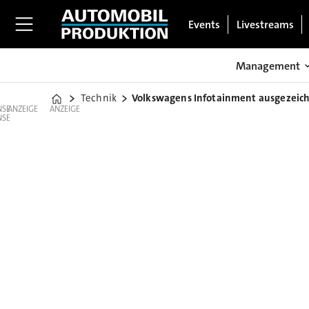
Events
Livestreams
Management
Technik
Volkswagens Infotainment ausgezeic
Home
ANZEIGE
ANZEIGE