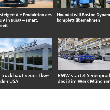
steigert die Produktion des
Hyundai will Boston Dynam
UV in Bursa – smart,
komplett übernehmen
reit
 Truck baut neues Lkw-
BMW startet Serienpro
 den USA
des i3 im Werk Münche