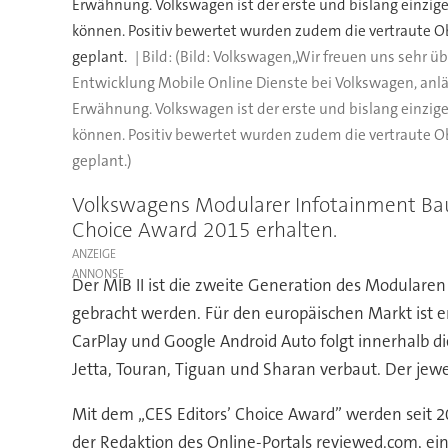
Erwähnung. Volkswagen ist der erste und bislang einzig
können. Positiv bewertet wurden zudem die vertraute Ob
geplant.
(Bild: Volkswagen„Wir freuen uns sehr üb
Entwicklung Mobile Online Dienste bei Volkswagen, anläs
Erwähnung. Volkswagen ist der erste und bislang einzig
können. Positiv bewertet wurden zudem die vertraute Ob
geplant.)
Volkswagens Modularer Infotainment Bauk
Choice Award 2015 erhalten.
ANZEIGE
Der MIB II ist die zweite Generation des Modulare
gebracht werden. Für den europäischen Markt ist 
CarPlay und Google Android Auto folgt innerhalb dies
Jetta, Touran, Tiguan und Sharan verbaut. Der jewe
Mit dem „CES Editors’ Choice Award” werden seit 
der Redaktion des Online-Portals reviewed.com, ein