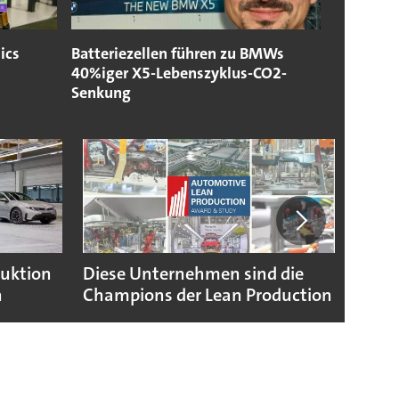
ics
Batteriezellen führen zu BMWs
40%iger X5-Lebenszyklus-CO2-
Senkung
duktion
Diese Unternehmen sind die
Puebl
n
Champions der Lean Production
VW G