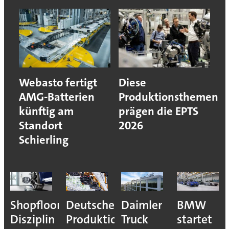
Webasto fertigt
Diese
AMG-Batterien
Produktionsthemen
künftig am
prägen die EPTS
Standort
2026
Schierling
Shopfloor-
Deutsche
Daimler
BMW
Disziplin
Produktion
Truck
startet