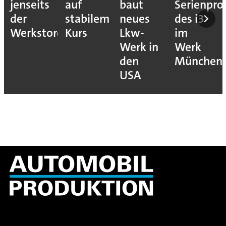
jenseits
auf
baut
Serienpro
der
stabilem
neues
des i3
Werkstore
Kurs
Lkw-
im
Werk in
Werk
den
München
USA