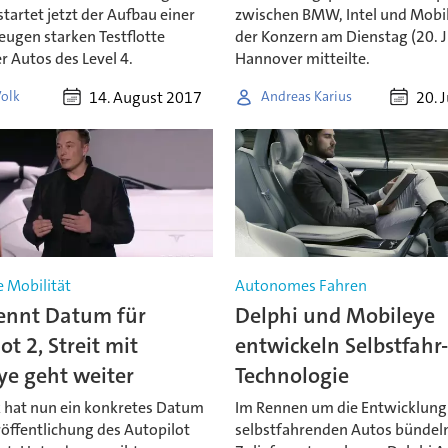
tartet jetzt der Aufbau einer
zwischen BMW, Intel und Mobil
eugen starken Testflotte
der Konzern am Dienstag (20. J
 Autos des Level 4.
Hannover mitteilte.
14. August 2017
20. 
Volk
Andreas Karius
 Mobilität
Autonomes Fahren
nennt Datum für
Delphi und Mobileye
ot 2, Streit mit
entwickeln Selbstfahr
ye geht weiter
Technologie
 hat nun ein konkretes Datum
Im Rennen um die Entwicklung
röffentlichung des Autopilot
selbstfahrenden Autos bündeln