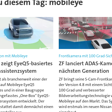
zu diesem Tag: mobileye
on mit Mobileye
Frontkamera mit 100 Grad-Sic
zeigt EyeQ5-basiertes
ZF lanciert ADAS-Kam
assistenzsystem
nächsten Generation
 als branchenweit einer der
ZF bringt seine S-Cam-Frontka
n auf Mobileye EyeQ5
der Version 4.8 mit einem Sich
es und in einer Baugruppe
100 Grad und verbesserter
gefasstes „One-Box“ EyeQ5-
Bildverarbeitungstechnologie 
rasystem entwickelt. Der
Mobileye auf den Markt. Das 
r stattet damit demnächst einen
wird erstmals im neuen Nissa