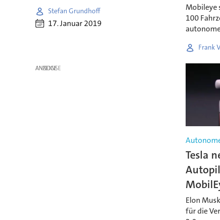
Mobileye s
Stefan Grundhoff
100 Fahrz
17. Januar 2019
autonomer
Frank 
ANZEIGE
Autonome
Tesla 
Autopil
MobilE
Elon Musk
für die Ve