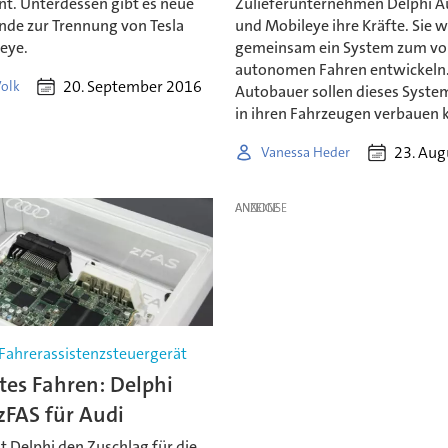
nt. Unterdessen gibt es neue
Zulieferunternehmen Delphi 
nde zur Trennung von Tesla
und Mobileye ihre Kräfte. Sie w
eye.
gemeinsam ein System zum vol
autonomen Fahren entwickeln.
20. September 2016
Volk
Autobauer sollen dieses Syste
in ihren Fahrzeugen verbauen 
23. Aug
Vanessa Heder
ANZEIGE
 Fahrerassistenzsteuergerät
rtes Fahren: Delphi
 zFAS für Audi
lt Delphi den Zuschlag für die