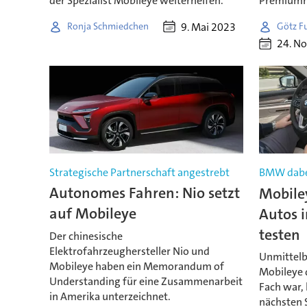
der Spezialist Mobileye weiterhelfen.
Premiumhe
9. Mai 2023
Ronja Schmiedchen
Götz F
24. N
Strategische Partnerschaft angestrebt
BMW dabe
Autonomes Fahren: Nio setzt
Mobile
auf Mobileye
Autos 
testen
Der chinesische
Elektrofahrzeughersteller Nio und
Unmittelb
Mobileye haben ein Memorandum of
Mobileye 
Understanding für eine Zusammenarbeit
Fach war,
in Amerika unterzeichnet.
nächsten 