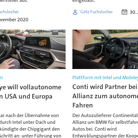
rsteller aus.
eingebaut.
30. 
uchslocher
Götz Fuchslocher
ovember 2020
i
Plattform mit Intel und Mobile
ye will vollautonome
Conti wird Partner b
in USA und Europa
Allianz zum autonom
Fahren
ar nach der Übernahme von
Der Autozulieferer Continental 
durch Intel unter Dach und
Allianz um BMW für selbstfah
 kündigte der Chipgigant den
Autos bei. Conti wird
Schritt an: unter Führung von
Entwicklungspartner der Koop