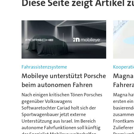
Diese Seite zeigt Artikel 
Fahrassistenzsysteme
Kooperati
Mobileye unterstützt Porsche
Magna 
beim autonomen Fahren
Fahrer
Nach einigen kritischen Tönen Porsches
Magna hat
gegenüber Volkswagens
ersten ei
Softwaretochter Cariad holt sich der
basierend
Sportwagenbauer jetzt externe
zusammen
Unterstützung aus Israel. Im Bereich
Frontkame
autonome Fahrfunktionen soll künftig
Zuliefere