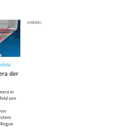
ANZEIGE
htfeld
era der
mera in
tfeld von
von
System
n Rogue