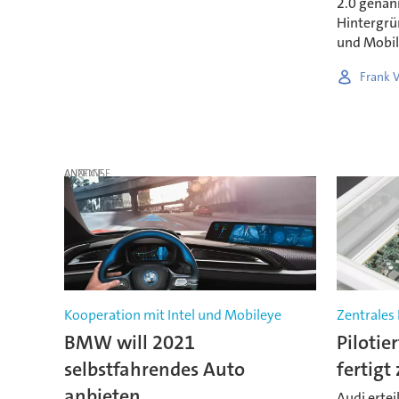
2.0 genan
Hintergrü
und Mobil
Frank 
ANZEIGE
Kooperation mit Intel und Mobileye
Zentrales
BMW will 2021
Pilotie
selbstfahrendes Auto
fertigt
anbieten
Audi ertei