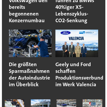
Volkswagen den
führen zu BMWs
bereits
40%iger X5-
begonnenen
Lebenszyklus-
Konzernumbau
CO2-Senkung
Die größten
Geely und Ford
Sparmaßnahmen
schaffen
der Autoindustrie
Produktionsverbund
im Überblick
im Werk Valencia