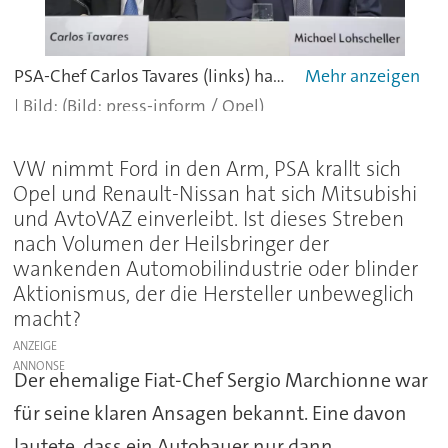
PSA-Chef Carlos Tavares (links) hat sich Opel unter den Nagel gerissen. Rechts: Opel-Chef Michael Lohscheller.
(Bild: press-inform / Opel)
VW nimmt Ford in den Arm, PSA krallt sich
Opel und Renault-Nissan hat sich Mitsubishi
und AvtoVAZ einverleibt. Ist dieses Streben
nach Volumen der Heilsbringer der
wankenden Automobilindustrie oder blinder
Aktionismus, der die Hersteller unbeweglich
macht?
ANZEIGE
Der ehemalige Fiat-Chef Sergio Marchionne war
für seine klaren Ansagen bekannt. Eine davon
lautete, dass ein Autobauer nur dann