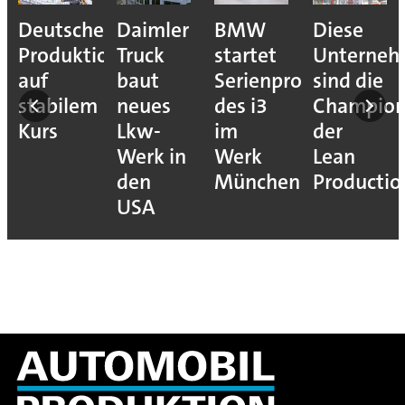
Deutsche
Daimler
BMW
Diese
Produktion
Truck
startet
Unterne
auf
baut
Serienproduktion
sind die
stabilem
neues
des i3
Champion
Kurs
Lkw-
im
der
Werk in
Werk
Lean
den
München
Productio
USA