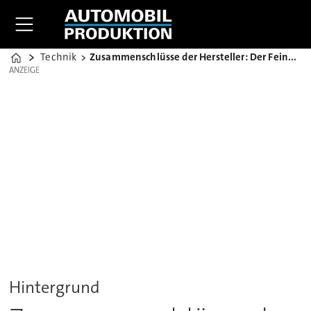
Technik
Zusammenschlüsse der Hersteller: Der Feind in meinem Bett
Home
ANZEIGE
ANZEIGE
Hintergrund