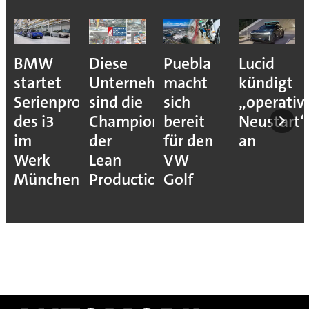
BMW
Diese
Puebla
Lucid
startet
Unternehmen
macht
kündigt
Serienproduktion
sind die
sich
„operativ
des i3
Champions
bereit
Neustart“
im
der
für den
an
Werk
Lean
VW
München
Production
Golf