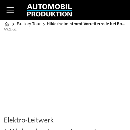
Factory-Tour
Hildesheim nimmt Vorreiterrolle bei Bosch ein
Home
ANZEIGE
ANZEIGE
Elektro-Leitwerk