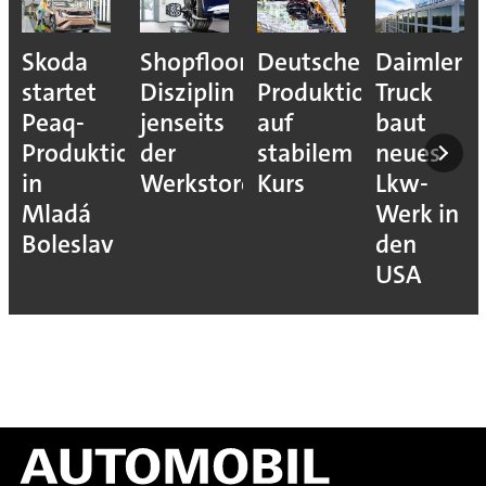
Skoda
Shopfloor-
Deutsche
Daimler
startet
Disziplin
Produktion
Truck
Peaq-
jenseits
auf
baut
Produktion
der
stabilem
neues
in
Werkstore
Kurs
Lkw-
Mladá
Werk in
Boleslav
den
USA