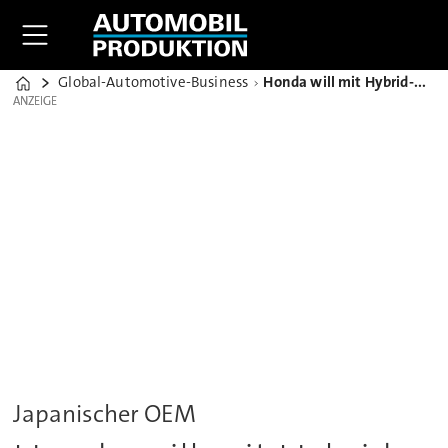
Global-Automotive-Business
Honda will mit Hybrid-Offensive wieder punkten
Home
ANZEIGE
ANZEIGE
Japanischer OEM