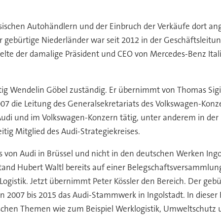
esischen Autohändlern und der Einbruch der Verkäufe dort an
 gebürtige Niederländer war seit 2012 in der Geschäftsleit
elte der damalige Präsident und CEO von Mercedes-Benz Ital
ftig Wendelin Göbel zuständig. Er übernimmt von Thomas Sigi
2007 die Leitung des Generalsekretariats des Volkswagen-Konz
Audi und im Volkswagen-Konzern tätig, unter anderem in der P
itig Mitglied des Audi-Strategiekreises.
s von Audi in Brüssel und nicht in den deutschen Werken Ing
nd Hubert Waltl bereits auf einer Belegschaftsversammlung kr
ogistik. Jetzt übernimmt Peter Kössler den Bereich. Der gebür
on 2007 bis 2015 das Audi-Stammwerk in Ingolstadt. In dieser 
ischen Themen wie zum Beispiel Werklogistik, Umweltschutz 