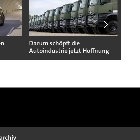
en
Darum schöpft die
Das w
Autoindustrie jetzt Hoffnung
Prod
archiv