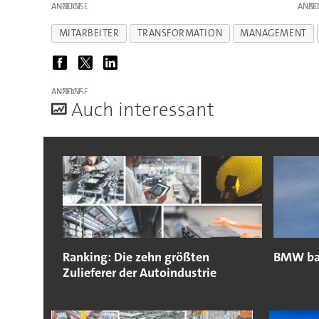
ANZEIGE
ANZE
MITARBEITER
TRANSFORMATION
MANAGEMENT
ANZEIGE
A
uch interessant
Ranking: Die zehn größten
BMW bau
Zulieferer der Autoindustrie