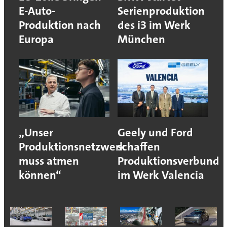
E-Auto-
Serienproduktion
Produktion nach
des i3 im Werk
Europa
München
„Unser
Geely und Ford
Produktionsnetzwerk
schaffen
muss atmen
Produktionsverbund
können“
im Werk Valencia