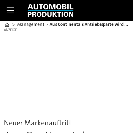
Management
Aus Continentals Antriebssparte wird Vitesco Technologies
Home
ANZEIGE
ANZEIGE
Neuer Markenauftritt