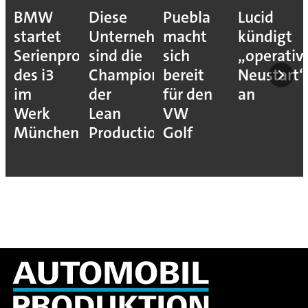
BMW
Diese
Puebla
Lucid
startet
Unternehmen
macht
kündigt
Serienproduktion
sind die
sich
„operativ
des i3
Champions
bereit
Neustart“
im
der
für den
an
Werk
Lean
VW
München
Production
Golf