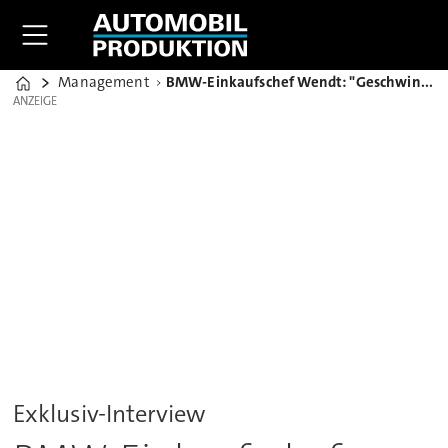
Management
BMW-Einkaufschef Wendt: "Geschwindigkeit liegt uns in den Genen"
Home
ANZEIGE
ANZEIGE
Exklusiv-Interview