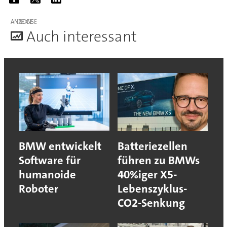
ANZEIGE
A
uch interessant
BMW entwickelt
Batteriezellen
Software für
führen zu BMWs
humanoide
40%iger X5-
Roboter
Lebenszyklus-
CO2-Senkung