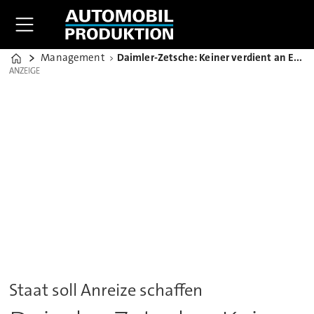
Management
Daimler-Zetsche: Keiner verdient an E-Autos - auch Tesla nicht
Home
ANZEIGE
ANZEIGE
Staat soll Anreize schaffen