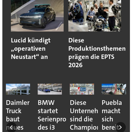
Lucid kündigt
Diese
„operativen
Produktionsthemen
Neustart“ an
prägen die EPTS
2026
e
Daimler
BMW
Diese
Puebla
ion
Truck
startet
Unternehmen
macht
baut
Serienproduktion
sind die
sich
neues
des i3
Champions
bereit