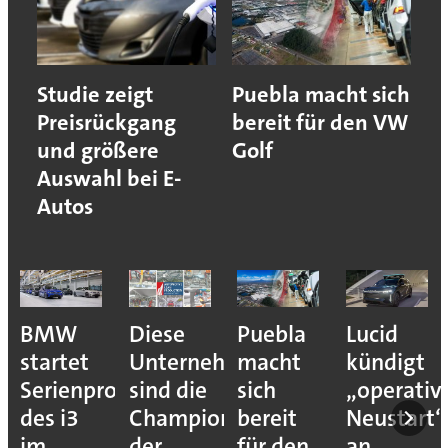
Studie zeigt
Puebla macht sich
Preisrückgang
bereit für den VW
und größere
Golf
Auswahl bei E-
Autos
se
Puebla
Lucid
Darum
Das
ernehmen
macht
kündigt
schöpft
welt
ion
 die
sich
„operativen
die
Prod
mpions
bereit
Neustart“
Autoindustrie
von
für den
an
jetzt
BM