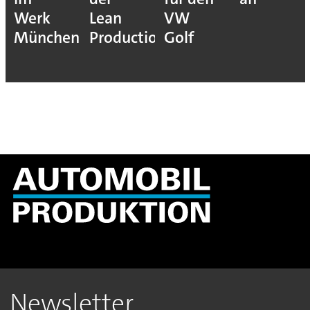
n
VW
Hoffnung
duction
Golf
Newsletter