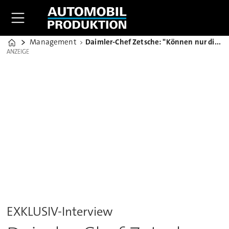
Management
Daimler-Chef Zetsche: "Können nur die Besten sein wollen"
Home
ANZEIGE
ANZEIGE
EXKLUSIV-Interview