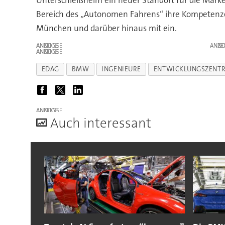
Unterschleißheim ein neuer Standort für die Marke
Bereich des „Autonomen Fahrens“ ihre Kompetenzen
München und darüber hinaus mit ein.
ANZEIGE
ANZE
ANZEIGE
EDAG
BMW
INGENIEURE
ENTWICKLUNGSZENT
ANZEIGE
A
uch interessant