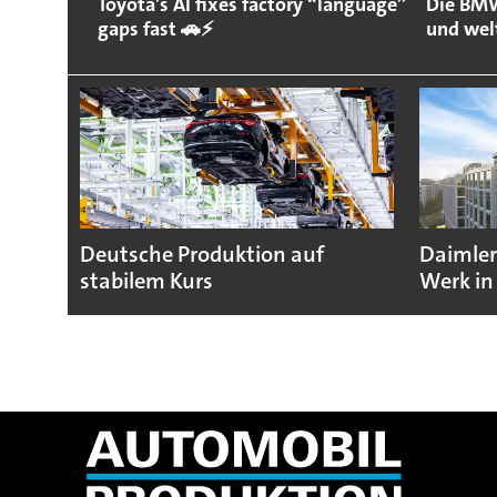
Toyota’s AI fixes factory “language”
Die BMW
gaps fast 🚗⚡
und wel
Deutsche Produktion auf
Daimler
stabilem Kurs
Werk in