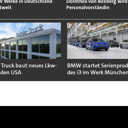
 Werke in Deutschland
Dorothea von Boxberg wir
tweit
Personalvorständin
 Truck baut neues Lkw-
BMW startet Serienpro
 den USA
des i3 im Werk Münche