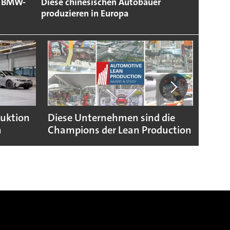
d BMW-
Diese chinesischen Autobauer
produzieren in Europa
duktion
Diese Unternehmen sind die
Puebl
n
Champions der Lean Production
VW G