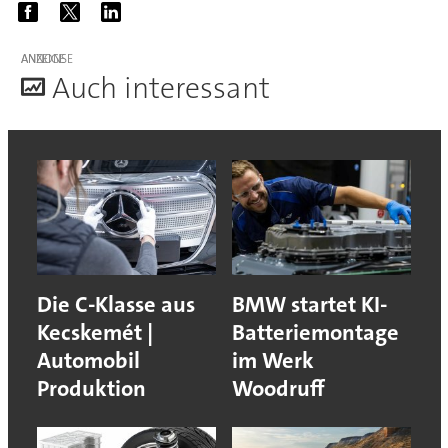
ANZEIGE
A
uch interessant
Die C-Klasse aus
BMW startet KI-
Kecskemét |
Batteriemontage
Automobil
im Werk
Produktion
Woodruff