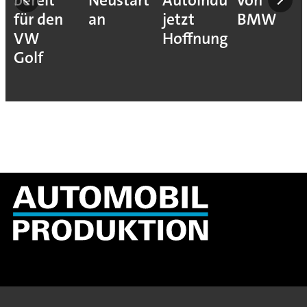
bereit
Neustart“
Autoindustrie
von
für den
an
jetzt
BMW
VW
Hoffnung
Golf