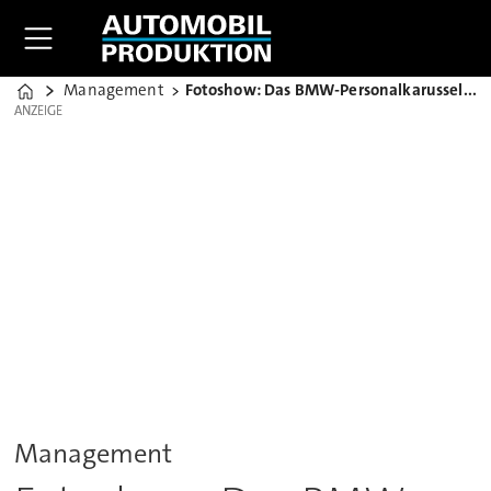
Management
Fotoshow: Das BMW-Personalkarussell im Überblick
Home
ANZEIGE
ANZEIGE
Management