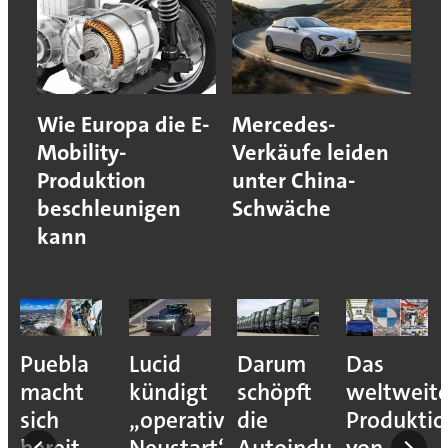
Wie Europa die E-
Mercedes-
Mobility-
Verkäufe leiden
Produktion
unter China-
beschleunigen
Schwäche
kann
Puebla
Lucid
Darum
Das
macht
kündigt
schöpft
weltweit
sich
„operativen
die
Produkti