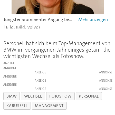
Jüngster prominenter Abgang bei BMW: Volvo schnappt sich die Beschaffungschefin der Münchener:Martina Buchhauser wird neue Senior Vice President Procurementbei Volvo.
(Bild: Volvo)
Personell hat sich beim Top-Management von
BMW im vergangenen Jahr einiges getan - die
wichtigsten Wechsel als Fotoshow.
ANZEIGE
ANZEIGE
ANZEIGE
ANZEIGE
ANZEIGE
ANZEIGE
ANZEIGE
BMW
WECHSEL
FOTOSHOW
PERSONAL
KARUSSELL
MANAGEMENT