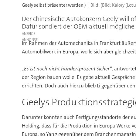
Geely selbst präsenter werden.)
(Bild: Kalory (Lotu
Der chinesische Autokonzern Geely will 
Dafür sondiert der OEM aktuell mögliche 
ANZEIGE
Im Rahmen der Automechanika in Frankfurt äußert
Automobilwerk in Europa, wolle sich aber gleichzei
„Es ist noch nicht hundertprozent sicher“
, antworte
der Region bauen wolle. Es gebe aktuell Gespräch
errichten. Doch auch hierzu blieb Li gegenüber 
Geelys Produktionsstrategi
Darunter könnten auch Fertigungsstandorte der eur
Holding, dass für die Produktion in Europa Werke v
Europa, so Yang gegenüber dem Branchenmagazin