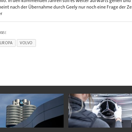
lvo. In den kommenden Jahren soll es weiter aufwärts gehen und 
heint nach der Übernahme durch Geely nur noch eine Frage der Zei
er
IGE
UROPA
VOLVO