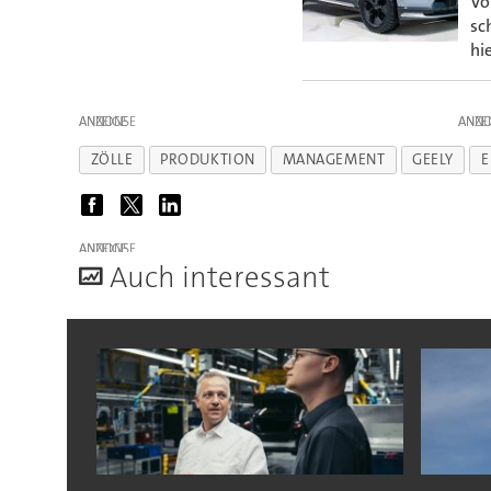
Vo
sc
hi
ANZEIGE
ANZE
ZÖLLE
PRODUKTION
MANAGEMENT
GEELY
E
ANZEIGE
A
uch interessant