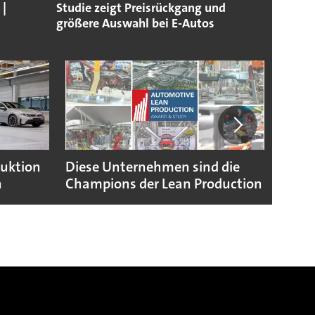
 |
Studie zeigt Preisrückgang und
größere Auswahl bei E-Autos
duktion
Diese Unternehmen sind die
Puebl
n
Champions der Lean Production
VW G