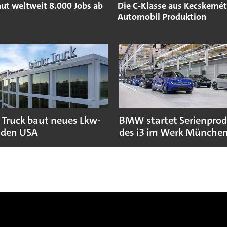
t weltweit 8.000 Jobs ab
Die C-Klasse aus Kecskemét
Automobil Produktion
 Truck baut neues Lkw-
BMW startet Serienpro
 den USA
des i3 im Werk Münche