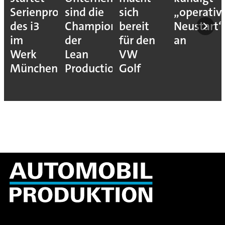
Serienproduktion
sind die
sich
„operativ
des i3
Champions
bereit
Neustart“
im
der
für den
an
Werk
Lean
VW
München
Production
Golf