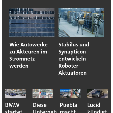
Wie Autowerke
Stabilus und
zu Akteuren im
Synapticon
Stromnetz
entwickeln
werden
Roboter-
Aktuatoren
BMW
Diese
Puebla
Lucid
startet
Unternehmen
macht
kündigt