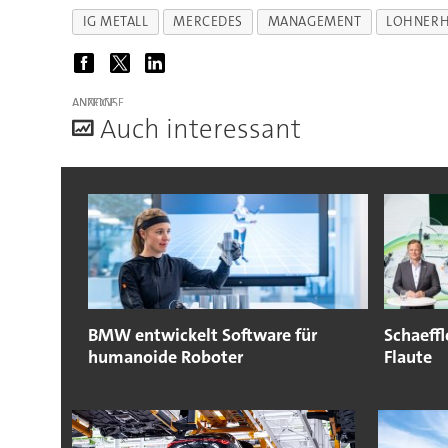
IG METALL
MERCEDES
MANAGEMENT
LOHNER
ANZEIGE
A
uch interessant
BMW entwickelt Software für
Schaeffl
humanoide Roboter
Flaute