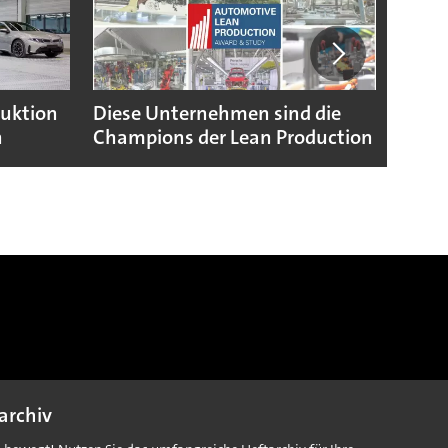
duktion
Diese Unternehmen sind die
Puebl
n
Champions der Lean Production
VW G
archiv