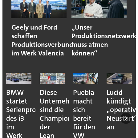
Geely und Ford
„Unser
schaffen
Produktionsnetzwerk
Produktionsverbund
muss atmen
im Werk Valencia
können“
BMW
Diese
Puebla
Lucid
startet
Unternehmen
macht
kündigt
Serienproduktion
sind die
sich
„operativ
des i3
Champions
bereit
Neustart“
im
der
für den
an
Werk
Lean
VW