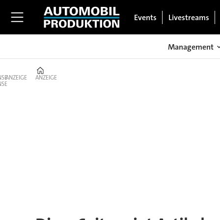
Events
Livestreams
Management
Home
ANZEIGE
ANZEIGE
Tag:
peter
theurer