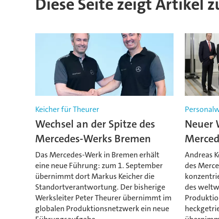
Diese Seite zeigt Artikel 
Keicher für Theurer
Personalw
Wechsel an der Spitze des
Neuer W
Mercedes-Werks Bremen
Merced
Das Mercedes-Werk in Bremen erhält
Andreas Ke
eine neue Führung: zum 1. September
des Merc
übernimmt dort Markus Keicher die
konzentrie
Standortverantwortung. Der bisherige
des weltw
Werksleiter Peter Theurer übernimmt im
Produktio
globalen Produktionsnetzwerk ein neue
heckgetri