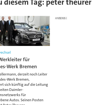
zu diesem Tag: peter theurer
ANZEIGE
echsel
erkleiter für
es-Werk Bremen
llermann, derzeit noch Leiter
edes-Werk Bremen,
rt sich künftig auf die Leitung
eiten Daimler-
nsnetzwerks für
ebene Autos. Seinen Posten