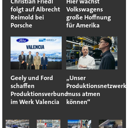
Christian Friedl
Hier wächst
folgt auf Albrecht
Volkswagens
Reimold bei
große Hoffnung
Porsche
für Amerika
Geely und Ford
„Unser
schaffen
Produktionsnetzwerk
Produktionsverbund
muss atmen
im Werk Valencia
können“