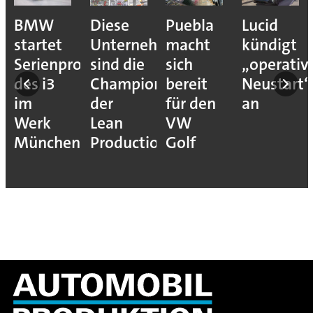
BMW
Diese
Puebla
Lucid
startet
Unternehmen
macht
kündigt
Serienproduktion
sind die
sich
„operativ
des i3
Champions
bereit
Neustart“
im
der
für den
an
Werk
Lean
VW
München
Production
Golf