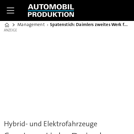
Management
Spatenstich: Daimlers zweites Werk für Li-Ionen-Batterien
Home
ANZEIGE
ANZEIGE
Hybrid- und Elektrofahrzeuge