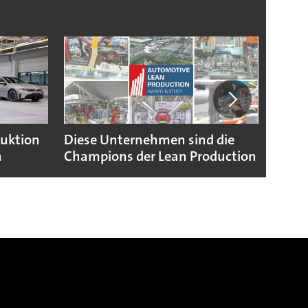
duktion
Diese Unternehmen sind die
Puebl
n
Champions der Lean Production
VW G