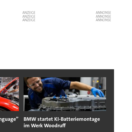
ANZEIGE
ANZEIGE
ANZEIGE
language”
BMW startet KI-Batteriemontage
im Werk Woodruff