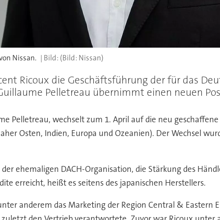
von Nissan.
(Bild: Nissan)
ent Ricoux die Geschäftsführung der für das Deu
Guillaume Pelletreau übernimmt einen neuen Po
 Pelletreau, wechselt zum 1. April auf die neu geschaffene Po
Naher Osten, Indien, Europa und Ozeanien). Der Wechsel wurde
 der ehemaligen DACH-Organisation, die Stärkung des Händl
 erreicht, heißt es seitens des japanischen Herstellers.
r unter anderem das Marketing der Region Central & Eastern E
zuletzt den Vertrieb verantwortete. Zuvor war Ricoux unter 