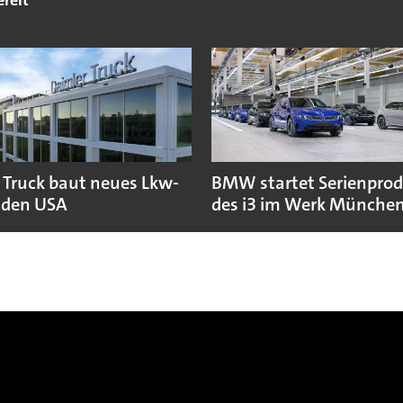
 Truck baut neues Lkw-
BMW startet Serienpro
 den USA
des i3 im Werk Münche