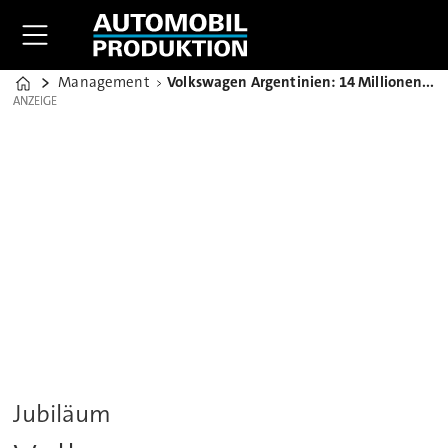
Management
Volkswagen Argentinien: 14 Millionen Getriebe aus Cordoba
Home
ANZEIGE
ANZEIGE
Jubiläum