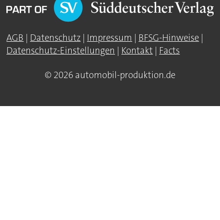
AGB
|
Datenschutz
|
Impressum
|
BFSG-Hinweise
|
Datenschutz-Einstellungen
|
Kontakt
|
Facts
© 2026 automobil-produktion.de