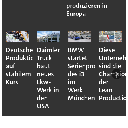
produzieren in
Europa
Deutsche
Daimler
BMW
Diese
Produktion
Truck
startet
Unterne
auf
baut
Serienproduktion
sind die
stabilem
neues
des i3
Champion
Kurs
Lkw-
im
der
Werk in
Werk
Lean
den
München
Productio
USA