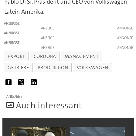
Pablo Di Si, Präsident und CEO von Volkswagen
Latein Amerika.
ANZEIGE
ANZEIGE
ANZEIGE
ANZEIGE
ANZEIGE
ANZEIGE
EXPORT
CORDOBA
MANAGEMENT
GETRIEBE
PRODUKTION
VOLKSWAGEN
ANZEIGE
A
uch interessant