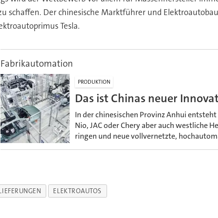
 zu schaffen. Der chinesische Marktführer und Elektroautob
ektroautoprimus Tesla.
Fabrikautomation
PRODUKTION
Das ist Chinas neuer Innov
In der chinesischen Provinz Anhui entsteht
Nio, JAC oder Chery aber auch westliche H
ringen und neue vollvernetzte, hochautoma
LIEFERUNGEN
ELEKTROAUTOS