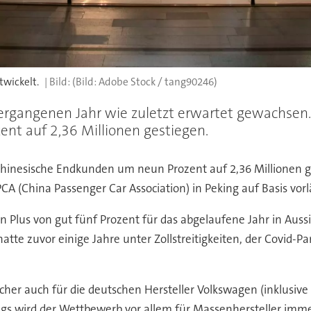
twickelt.
(Bild: Adobe Stock / tang90246)
ergangenen Jahr wie zuletzt erwartet gewachsen
nt auf 2,36 Millionen gestiegen.
chinesische Endkunden um neun Prozent auf 2,36 Millionen 
A (China Passenger Car Association) in Peking auf Basis vorl
 Plus von gut fünf Prozent für das abgelaufene Jahr in Auss
tte zuvor einige Jahre unter Zollstreitigkeiten, der Covid-P
lcher auch für die deutschen Hersteller Volkswagen (inklusi
ngs wird der Wettbewerb vor allem für Massenhersteller imme