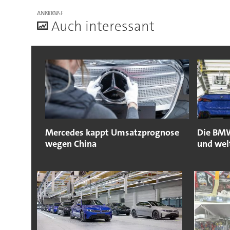
ANZEIGE
A
uch interessant
Mercedes kappt Umsatzprognose
Die BMW
wegen China
und wel