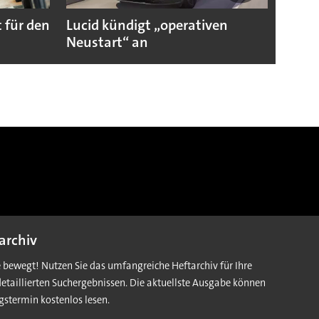
 für den
Lucid kündigt „operativen
Darum
Neustart“ an
Autoi
archiv
e bewegt! Nutzen Sie das umfangreiche Heftarchiv für Ihre
detaillierten Suchergebnissen. Die aktuellste Ausgabe können
gstermin kostenlos lesen.