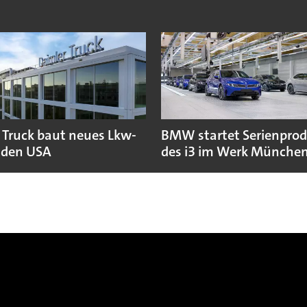
 Truck baut neues Lkw-
BMW startet Serienpro
 den USA
des i3 im Werk Münche