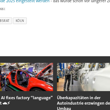
nde 2025 eingestellt werden
- das wurde schon vor längerer Z
IGE
EBSRAT
KÖLN
 AI fixes factory “language”
Überkapazitäten in der
st 🚗⚡
Autoindustrie erzwingen d
Umbau