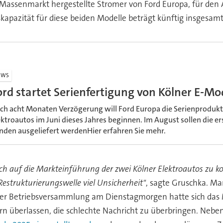
 Massenmarkt hergestellte Stromer von Ford Europa, für den A
skapazität für diese beiden Modelle beträgt künftig insgesam
EWS
ord startet Serienfertigung von Kölner E-Mod
ch acht Monaten Verzögerung will Ford Europa die Serienprodukti
ektroautos im Juni dieses Jahres beginnen. Im August sollen die e
nden ausgeliefert werdenHier erfahren Sie mehr.
ich auf die Markteinführung der zwei Kölner Elektroautos zu k
strukturierungswelle viel Unsicherheit"
, sagte Gruschka. Ma
einer Betriebsversammlung am Dienstagmorgen hatte sich da
 überlassen, die schlechte Nachricht zu überbringen. Neben