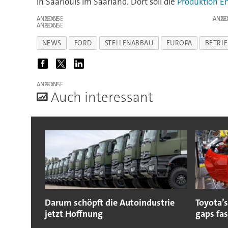
in Saarlouis im Saarland. Dort soll die
Produktion E
ANZEIGE
ANZE
ANZEIGE
NEWS
FORD
STELLENABBAU
EUROPA
BETRI
ANZEIGE
A
uch interessant
Darum schöpft die Autoindustrie
Toyota’s
jetzt Hoffnung
gaps fa