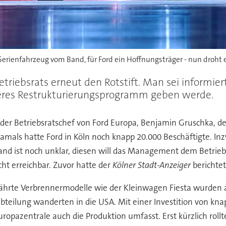
als Serienfahrzeug vom Band, für Ford ein Hoffnungsträger - nun droh
triebsrats erneut den Rotstift. Man sei informier
eres Restrukturierungsprogramm geben werde.
der Betriebsratschef von Ford Europa, Benjamin Gruschka, d
amals hatte Ford in Köln noch knapp 20.000 Beschäftigte. In
nd ist noch unklar, diesen will das Management dem Betrieb
t erreichbar. Zuvor hatte der
Kölner Stadt-Anzeiger
berichtet
ewährte Verbrennermodelle wie der Kleinwagen Fiesta wurden 
abteilung wanderten in die USA. Mit einer Investition von kn
opazentrale auch die Produktion umfasst. Erst kürzlich rollte