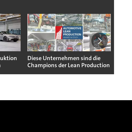
duktion
Diese Unternehmen sind die
Puebl
n
Champions der Lean Production
VW G