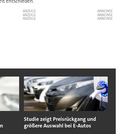
eit entschieden.
ANZEIGE
ANZEIGE
ANZEIGE
Studie zeigt Preisrückgang und
en
größere Auswahl bei E-Autos