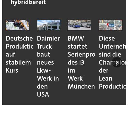
hybridbereit
Deutsche
Daimler
BMW
Diese
Produktion
Truck
startet
Unterne
auf
baut
Serienproduktion
sind die
stabilem
neues
des i3
Champion
Kurs
Lkw-
im
der
Werk in
Werk
Lean
den
München
Productio
USA