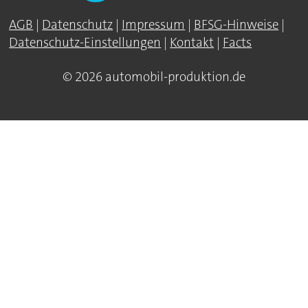
AGB
|
Datenschutz
|
Impressum
|
BFSG-Hinweise
|
Datenschutz-Einstellungen
|
Kontakt
|
Facts
© 2026 automobil-produktion.de