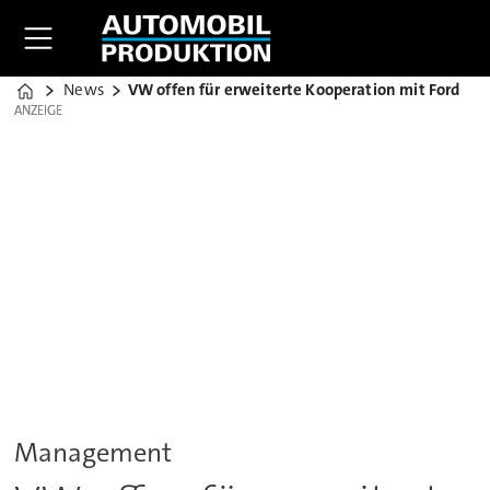
News
VW offen für erweiterte Kooperation mit Ford
Home
ANZEIGE
ANZEIGE
Management