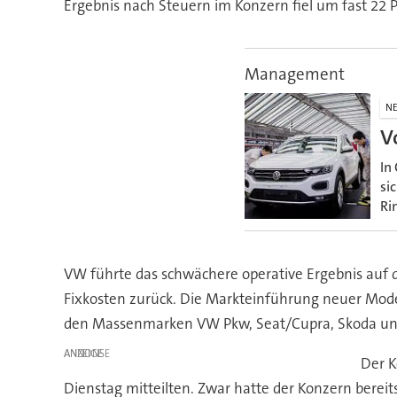
Ergebnis nach Steuern im Konzern fiel um fast 22 
Management
N
V
In
si
Ri
VW führte das schwächere operative Ergebnis auf
Fixkosten zurück. Die Markteinführung neuer Model
den Massenmarken VW Pkw, Seat/Cupra, Skoda und 
ANZEIGE
Der K
Dienstag mitteilten. Zwar hatte der Konzern berei