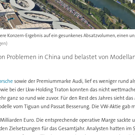
chere Konzern-Ergebnis auf ein gesunkenes Absatzvolumen, einen 
gen)
on Problemen in China und belastet von Modellan
orsche
sowie der Premiummarke Audi, lief es weniger rund als
 bei der Lkw-Holding Traton konnten das nicht wettmachen
r ganz so rund wie zuvor. Für den Rest des Jahres sieht d
odelle vom Tiguan und Passat Besserung. Die VW-Aktie gab m
9 Milliarden Euro. Die entsprechende operative Marge sackte 
den Zielsetzungen für das Gesamtjahr. Analysten hatten im 