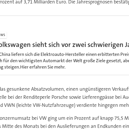
Prozent auf 3,71 Milliarden Euro. Die Jahresprognosen best
EWS
olkswagen sieht sich vor zwei schwierigen J
 China liefern sich die Elektroauto-Hersteller einen erbitterten P
ch für den wichtigsten Automarkt der Welt große Ziele gesetzt, abe
ng steigen.Hier erfahren Sie mehr.
 das gesunkene Absatzvolumen, einen ungünstigeren Verkau
le bei der Renditeperle Porsche sowie Lieferengpässe bei Au
VWN (leichte VW-Nutzfahrzeuge) verdiente hingegen mehr a
onzernumsatz bei VW ging um ein Prozent auf knapp 75,5 Mil
ts Mitte des Monats bei den Auslieferungen an Endkunden ein 