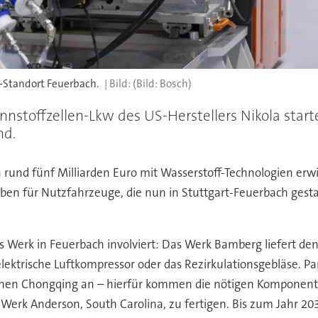
-Standort Feuerbach.
(Bild: Bosch)
nnstoffzellen-Lkw des US-Herstellers Nikola starte
nd.
nd fünf Milliarden Euro mit Wasserstoff-Technologien erwirts
ieben für Nutzfahrzeuge, die nun in Stuttgart-Feuerbach ges
das Werk in Feuerbach involviert: Das Werk Bamberg liefert de
ische Luftkompressor oder das Rezirkulationsgebläse. Paral
schen Chongqing an – hierfür kommen die nötigen Komponen
erk Anderson, South Carolina, zu fertigen. Bis zum Jahr 203