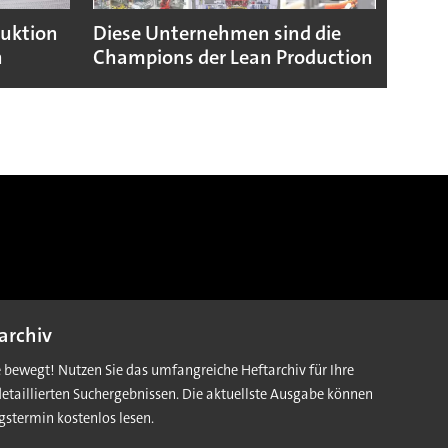
duktion
Diese Unternehmen sind die
Puebl
n
Champions der Lean Production
VW G
archiv
e bewegt! Nutzen Sie das umfangreiche Heftarchiv für Ihre
detaillierten Suchergebnissen. Die aktuellste Ausgabe können
gstermin kostenlos lesen.