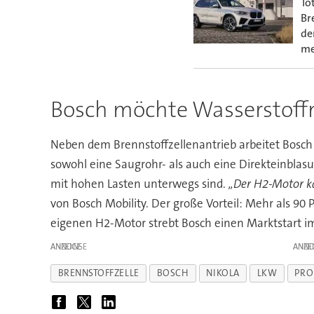
To
Br
de
me
Bosch möchte Wasserstoffm
Neben dem Brennstoffzellenantrieb arbeitet Bosch
sowohl eine Saugrohr- als auch eine Direkteinblas
mit hohen Lasten unterwegs sind.
„Der H2-Motor ka
von Bosch Mobility. Der große Vorteil: Mehr als 90
eigenen H2-Motor strebt Bosch einen Marktstart im
ANZEIGE
ANZE
BRENNSTOFFZELLE
BOSCH
NIKOLA
LKW
PRO