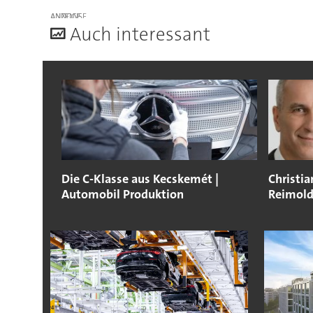
ANZEIGE
A
uch interessant
Die C-Klasse aus Kecskemét |
Christia
Automobil Produktion
Reimold