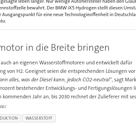
tgesagte leben länger. Nur wenige Autohersteller haben den Glau
ennstoffzelle bewahrt. Der BMW iX5 Hydrogen stellt diesen Umst
r Ausgangspunkt für eine neue Technologieoffenheit in Deutschlan
hr.
otor in die Breite bringen
 auch an eigenen Wasserstoffmotoren und entwickelt dafür
ung von H2. Geeignet seien die entsprechenden Lösungen vor 
nn alles, was der Diesel kann, jedoch CO2-neutral“
, sagt Mar
 Prozent bestehender Entwicklungs- und Fertigungslösungen li
 kommenden Jahr an, bis 2030 rechnet der Zulieferer mit sec
IGE
DUKTION
WASSERSTOFF