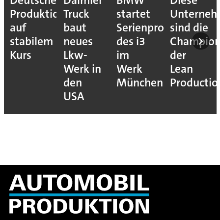
Deutsche
Daimler
BMW
Diese
Produktion
Truck
startet
Unterne
auf
baut
Serienproduktion
sind die
stabilem
neues
des i3
Champion
Kurs
Lkw-
im
der
Werk in
Werk
Lean
den
München
Productio
USA