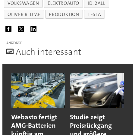
VOLKSWAGEN
ELEKTROAUTO
ID. 2ALL
OLIVER BLUME
PRODUKTION
TESLA
ANZEIGE
A
uch interessant
Webasto fertigt
Studie zeigt
AMG-Batterien
Preisrückgang
künftig am
und größere