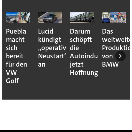
Puebla
Lucid
Darum
Das
macht
kündigt
schöpft
weltweit
sich
„operativen
die
Produkti
bereit
Neustart“
Autoindustrie
von
für den
an
jetzt
BMW
VW
Hoffnung
Golf