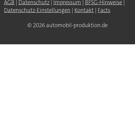
AGB
|
Datenschutz
|
Impressum
|
BFSG-Hinweise
|
Datenschutz-Einstellungen
|
Kontakt
|
Facts
© 2026 automobil-produktion.de