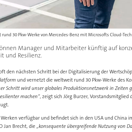
t rund 30 Pkw-Werke von Mercedes-Benz mit Microsofts Cloud-Tech
nnen Manager und Mitarbeiter künftig auf konzer
t und Resilienz.
t den nächsten Schritt bei der Digitalisierung der Wertsch
latform
und vernetzt die weltweit rund 30 Pkw-Werke des Kon
ser Schritt wird unser globales Produktionsnetzwerk in Zeite
resilienter machen“
, zeigt sich Jörg Burzer, Vorstandsmitglie
ugt.
n Werken verfügbar und befindet sich in den USA und China im
 Jan Brecht, die
„konsequente übergreifende Nutzung von D