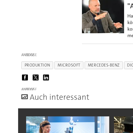
"
Ha
kö
ko
me
ANZEIGE
PRODUKTION
MICROSOFT
MERCEDES-BENZ
DI
ANZEIGE
A
uch interessant