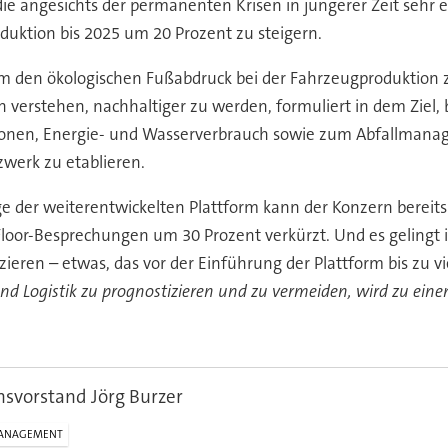
ie angesichts der permanenten Krisen in jüngerer Zeit sehr e
oduktion bis 2025 um 20 Prozent zu steigern.
 um den ökologischen Fußabdruck bei der Fahrzeugproduktion
n verstehen, nachhaltiger zu werden, formuliert in dem Ziel,
onen, Energie- und Wasserverbrauch sowie zum Abfallmanage
zwerk zu etablieren.
ge der weiterentwickelten Plattform kann der Konzern bereit
p-Floor-Besprechungen um 30 Prozent verkürzt. Und es geling
ieren – etwas, das vor der Einführung der Plattform bis zu v
 und Logistik zu prognostizieren und zu vermeiden, wird zu e
svorstand Jörg Burzer
ANAGEMENT