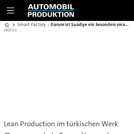
Smart-Factory
Darum ist Suadiye ein besonders smarter Teil im Magna-Universum
Home
ANZEIGE
ANZEIGE
Lean Production im türkischen Werk