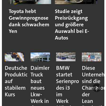
Toyota hebt
Studie zeigt
Gewinnprognose
Preisrückgang
dank schwachem
und größere
Yen
Auswahl bei E-
Autos
Deutsche
Daimler
BMW
Diese
Produktion
Truck
startet
Unterne
auf
baut
Serienproduktion
sind die
stabilem
neues
des i3
Champion
Kurs
Lkw-
im
der
Werk in
Werk
Lean