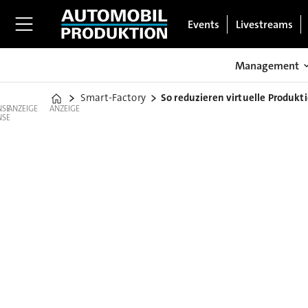
Events
Livestreams
Management
Smart-Factory
So reduzieren virtuelle Produkt
Home
ANZEIGE
ANZEIGE