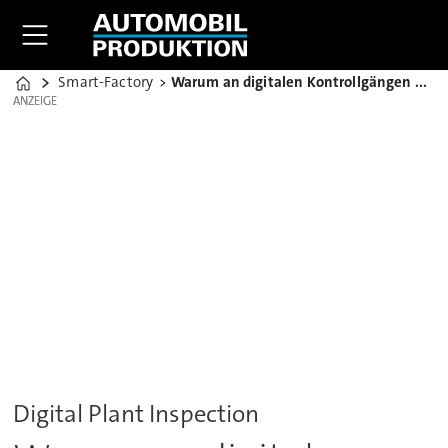
Smart-Factory
Warum an digitalen Kontrollgängen kein Weg vorbei führt
Home
ANZEIGE
ANZEIGE
Digital Plant Inspection