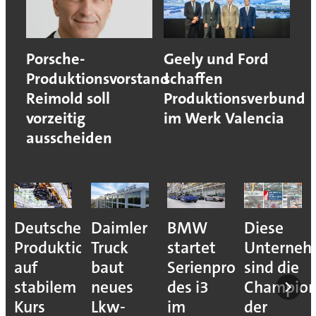
Porsche-
Geely und Ford
Produktionsvorstand
schaffen
Reimold soll
Produktionsverbund
vorzeitig
im Werk Valencia
ausscheiden
Deutsche
Daimler
BMW
Diese
Produktion
Truck
startet
Unterne
auf
baut
Serienproduktion
sind die
stabilem
neues
des i3
Champion
Kurs
Lkw-
im
der