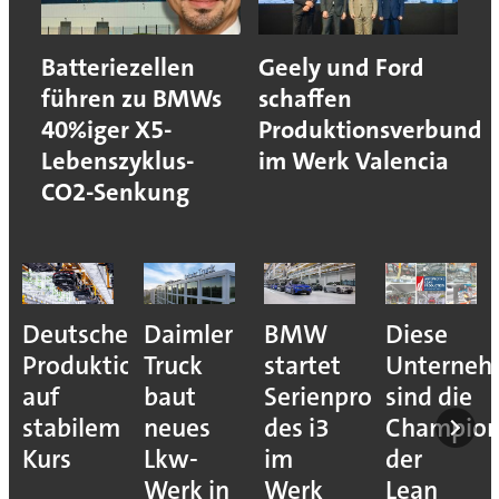
Batteriezellen
Geely und Ford
führen zu BMWs
schaffen
40%iger X5-
Produktionsverbund
Lebenszyklus-
im Werk Valencia
CO2-Senkung
Deutsche
Daimler
BMW
Diese
Produktion
Truck
startet
Unterne
auf
baut
Serienproduktion
sind die
stabilem
neues
des i3
Champion
Kurs
Lkw-
im
der
Werk in
Werk
Lean