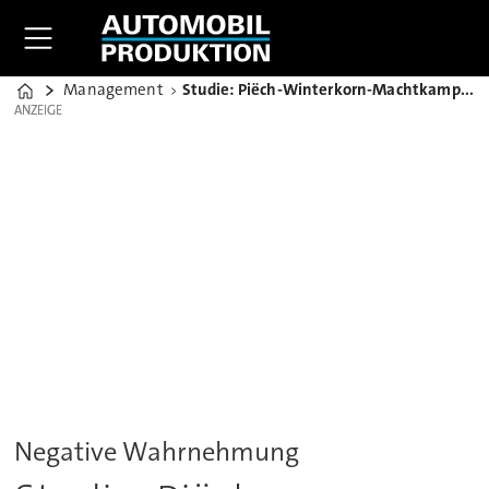
Management
Studie: Piëch-Winterkorn-Machtkampf schadet VW-Renommee
Home
ANZEIGE
ANZEIGE
Negative Wahrnehmung