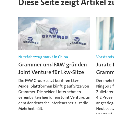
Diese Seite zeigt Artikel
Nutzfahrzeugmarkt in China
Vorstand
Grammer und FAW gründen
Jurate 
Joint Venture für Lkw-Sitze
Gramme
Die FAW Group setzt bei ihren Lkw-
Der mehrhe
Modellplattformen künftig auf Sitze von
Ningbo Ji
Grammer. Die beiden Unternehmen
Zuliefere
vereinbarten hierfür ein Joint Venture, an
4,2 Proze
dem der deutsche Interieurspezialist die
angestieg
Mehrheit hält.
Neubesetz