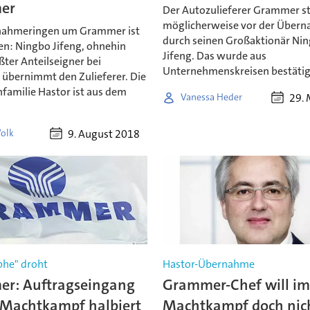
er
Der Autozulieferer Grammer s
möglicherweise vor der Über
nahmeringen um Grammer ist
durch seinen Großaktionär Ni
en: Ningbo Jifeng, ohnehin
Jifeng. Das wurde aus
ter Anteilseigner bei
Unternehmenskreisen bestätig
übernimmt den Zulieferer. Die
familie Hastor ist aus dem
29. 
Vanessa Heder
9. August 2018
Volk
phe" droht
Hastor-Übernahme
r: Auftragseingang
Grammer-Chef will i
Machtkampf halbiert
Machtkampf doch nic