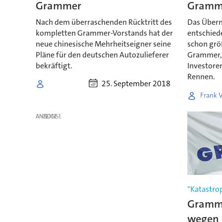
Grammer
Gramm
Nach dem überraschenden Rücktritt des
Das Über
kompletten Grammer-Vorstands hat der
entschied
neue chinesische Mehrheitseigner seine
schon größ
Pläne für den deutschen Autozulieferer
Grammer, 
bekräftigt.
Investoren
Rennen.
25. September 2018
Frank 
ANZEIGE
"Katastro
Gramme
wegen 