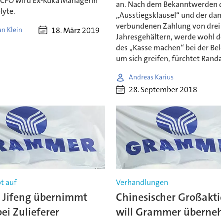
 CFO wird Ex-Kuka Managerin
an. Nach dem Bekanntwerden 
lyte.
„Ausstiegsklausel“ und der da
verbundenen Zahlung von drei
18. März 2019
an Klein
Jahresgehältern, werde wohl de
des „Kasse machen“ bei der Be
um sich greifen, fürchtet Rand
Andreas Karius
28. September 2018
t auf
Verhandlungen
 Jifeng übernimmt
Chinesischer Großakt
ei Zulieferer
will Grammer übern