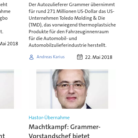
teht
Der Autozulieferer Grammer übernimmt
nahme
für rund 271 Millionen US-Dollar das US-
ngbo
Unternehmen Toledo Molding & Die
(TMD), das vorwiegend thermoplastsiche
t.
Produkte für den Fahrzeuginnenraum
für die Automobil- und
Mai 2018
Automobilzulieferindustrie herstellt.
22. Mai 2018
Andreas Karius
Hastor-Übernahme
m
Machtkampf: Grammer-
ht
Vorstandschef bietet