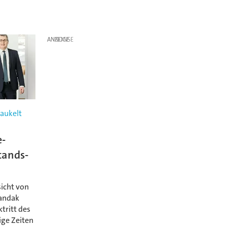
ANZEIGE
haukelt
-
tands-
icht von
andak
tritt des
ige Zeiten