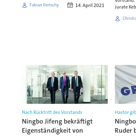
Vorstand.
14. April 2021
Fabian Pertschy
Jurate Keb
Christi
Nach Rücktritt des Vorstands
Hastor gib
Ningbo Jifeng bekräftigt
Ningbo
Eigenständigkeit von
Ruder b