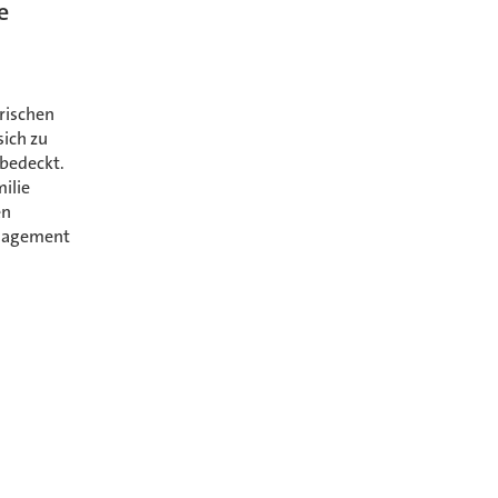
e
rischen
sich zu
 bedeckt.
ilie
en
anagement