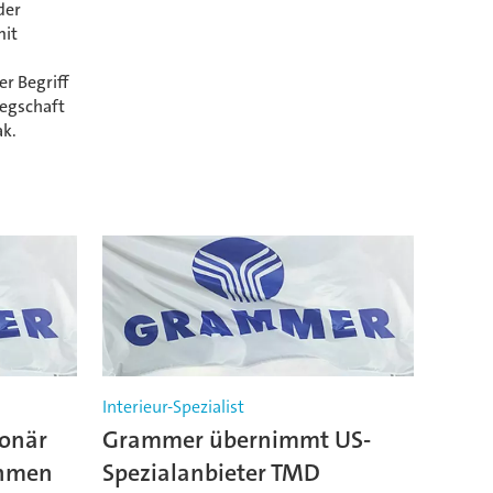
der
mit
r Begriff
legschaft
ak.
Interieur-Spezialist
ionär
Grammer übernimmt US-
ehmen
Spezialanbieter TMD