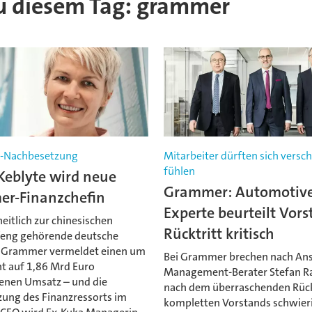
 zu diesem Tag: grammer
s-Nachbesetzung
Mitarbeiter dürften sich versc
fühlen
Keblyte wird neue
Grammer: Automotive
r-Finanzchefin
Experte beurteilt Vors
itlich zur chinesischen
Rücktritt kritisch
feng gehörende deutsche
r Grammer vermeldet einen um
Bei Grammer brechen nach Ans
nt auf 1,86 Mrd Euro
Management-Berater Stefan R
enen Umsatz – und die
nach dem überraschenden Rück
ung des Finanzressorts im
kompletten Vorstands schwier