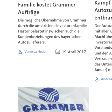
Kampf
Familie kostet Grammer
Autozu
Aufträge
entbra
Die mögliche Übernahme von Grammer
durch die umstrittene Investorenfamilie
Der Autoz
Hastor belastet inzwischen auch die
mit aller 
Kundenbeziehungen des bayerischen
Machtüber
Autozulieferers.
Investoren
Vorstands
19. April 2017
Vanessa Heder
und den A
Vertrauens
das Unter
Januar) mi
Andrea