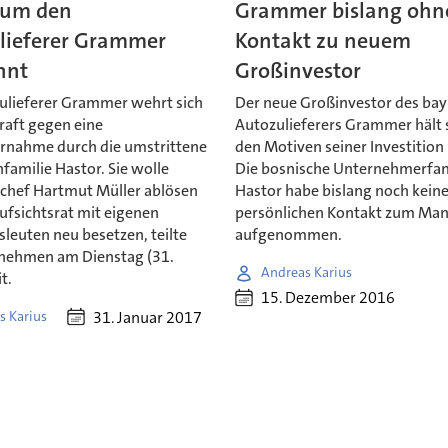
 um den
Grammer bislang ohn
lieferer Grammer
Kontakt zu neuem
nnt
Großinvestor
ulieferer Grammer wehrt sich
Der neue Großinvestor des bay
Kraft gegen eine
Autozulieferers Grammer hält 
nahme durch die umstrittene
den Motiven seiner Investition
familie Hastor. Sie wolle
Die bosnische Unternehmerfam
chef Hartmut Müller ablösen
Hastor habe bislang noch kein
ufsichtsrat mit eigenen
persönlichen Kontakt zum M
leuten neu besetzen, teilte
aufgenommen.
nehmen am Dienstag (31.
Andreas Karius
t.
15. Dezember 2016
31. Januar 2017
s Karius